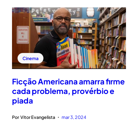
Cinema
Ficção Americana amarra firme
cada problema, provérbio e
piada
Por
Vitor Evangelista
mar 3, 2024
•