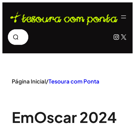
Pular
para
o
Pesquisar
Insta
X
conteúdo
Página Inicial
/
Tesoura com Ponta
Em
Oscar 2024