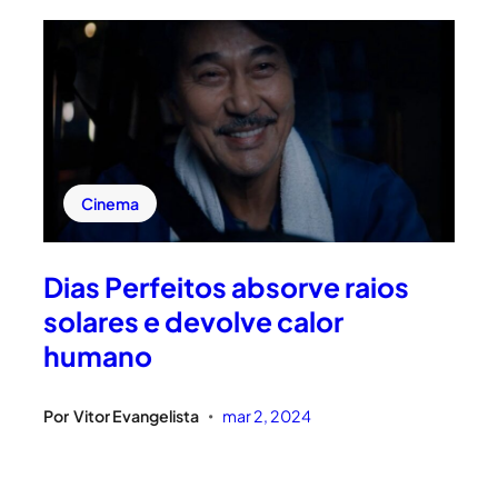
Cinema
Dias Perfeitos absorve raios
solares e devolve calor
humano
Por
Vitor Evangelista
mar 2, 2024
•