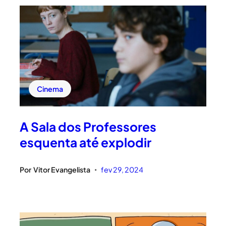
Cinema
A Sala dos Professores
esquenta até explodir
Por
Vitor Evangelista
fev 29, 2024
•