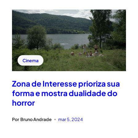
Cinema
Zona de Interesse prioriza sua
forma e mostra dualidade do
horror
Por
Bruno Andrade
mar 5, 2024
•