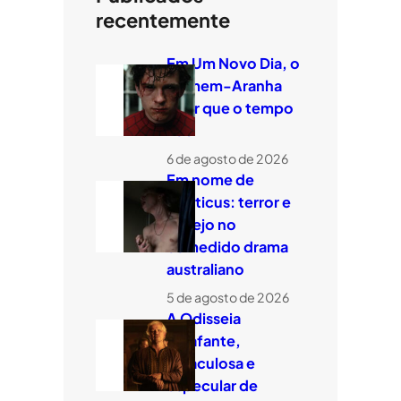
recentemente
Em Um Novo Dia, o
Homem-Aranha
quer que o tempo
voe
6 de agosto de 2026
Em nome de
Leviticus: terror e
desejo no
comedido drama
australiano
5 de agosto de 2026
A Odisseia
estafante,
miraculosa e
especular de