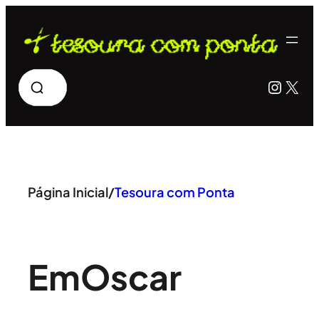
Pular
para
o
Pesquisar
Insta
X
conteúdo
Página Inicial
/
Tesoura com Ponta
Em
Oscar