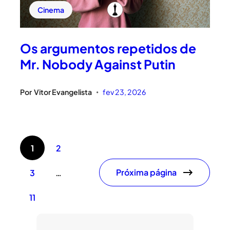
Cinema
Os argumentos repetidos de
Mr. Nobody Against Putin
Por
Vitor Evangelista
fev 23, 2026
•
1
2
Próxima página
3
…
11