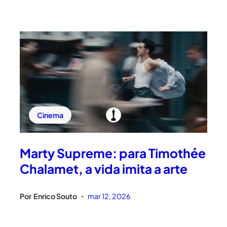
Cinema
Marty Supreme: para Timothée
Chalamet, a vida imita a arte
Por
Enrico Souto
mar 12, 2026
•