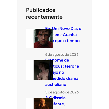
Publicados
recentemente
Em Um Novo Dia, o
Homem-Aranha
quer que o tempo
voe
6 de agosto de 2026
Em nome de
Leviticus: terror e
desejo no
comedido drama
australiano
5 de agosto de 2026
A Odisseia
estafante,