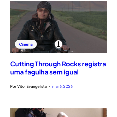
Cinema
Cutting Through Rocks registra
uma fagulha sem igual
Por
Vitor Evangelista
mar 6, 2026
•