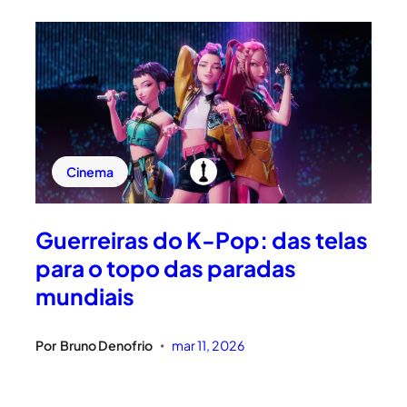
Cinema
Guerreiras do K-Pop: das telas
para o topo das paradas
mundiais
Por
Bruno Denofrio
mar 11, 2026
•