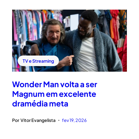
TV e Streaming
Wonder Man volta a ser
Magnum em excelente
dramédia meta
Por
Vitor Evangelista
fev 19, 2026
•