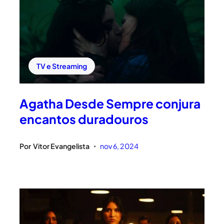
TV e Streaming
Agatha Desde Sempre conjura
encantos duradouros
Por
Vitor Evangelista
nov 6, 2024
•