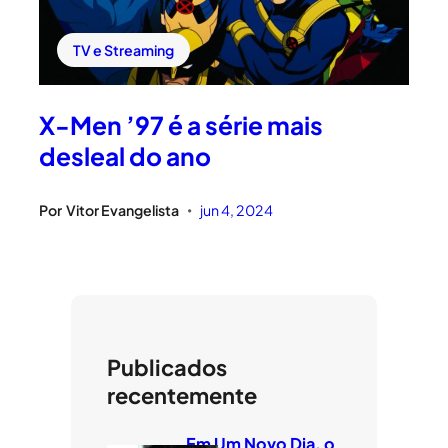
TV e Streaming
X-Men ’97 é a série mais
desleal do ano
Por
Vitor Evangelista
jun 4, 2024
•
Publicados
recentemente
Em Um Novo Dia, o