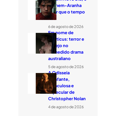
Homem-Aranha
quer que o tempo
voe
6 de agosto de 2026
Em nome de
Leviticus: terror e
desejo no
comedido drama
australiano
5 de agosto de 2026
A Odisseia
estafante,
miraculosa e
especular de
Christopher Nolan
4 de agosto de 2026