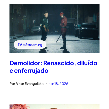
TV e Streaming
Demolidor: Renascido, diluído
e enferrujado
Por
Vitor Evangelista
abr 18, 2025
•