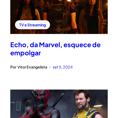
TV e Streaming
Echo, da Marvel, esquece de
empolgar
Por
Vitor Evangelista
set 5, 2024
•