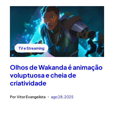
TV e Streaming
Olhos de Wakanda é animação
voluptuosa e cheia de
criatividade
Por
Vitor Evangelista
ago 28, 2025
•