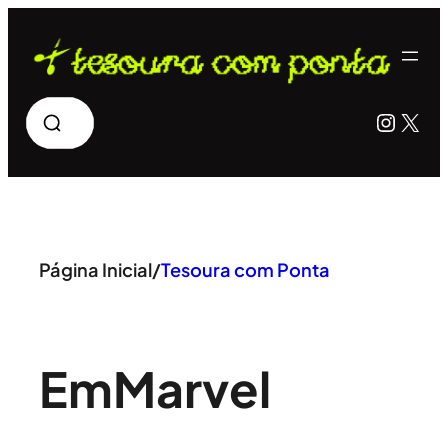
Pular
para
o
Pesquisar
Insta
X
conteúdo
Página Inicial
/
Tesoura com Ponta
Em
Marvel