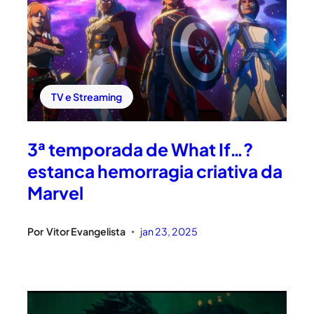
TV e Streaming
3ª temporada de What If…?
estanca hemorragia criativa da
Marvel
Por
Vitor Evangelista
jan 23, 2025
•