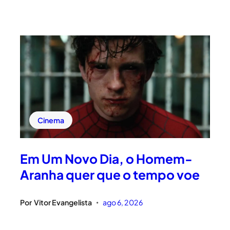
Cinema
Em Um Novo Dia, o Homem-
Aranha quer que o tempo voe
Por
Vitor Evangelista
ago 6, 2026
•