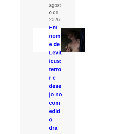
agost
o de
2026
Em
nom
e de
Levit
icus:
terro
r e
dese
jo no
com
edid
o
dra