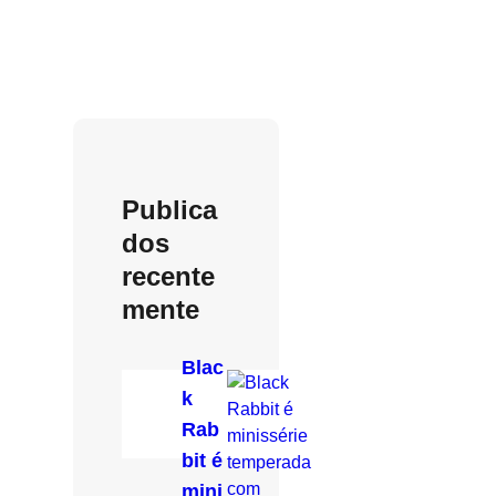
Publica
dos
recente
mente
Blac
k
Rab
bit é
mini