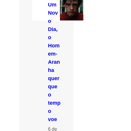
Um
Nov
o
Dia,
o
Hom
em-
Aran
ha
quer
que
o
temp
o
voe
6 de