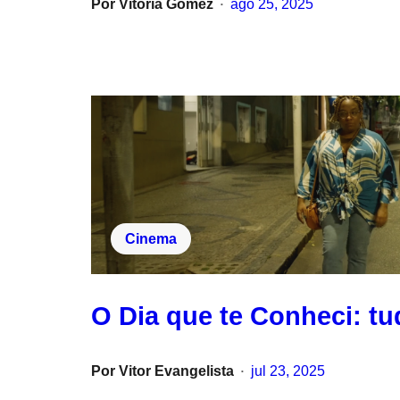
Por
Vitoria Gomez
ago 25, 2025
•
Cinema
O Dia que te Conheci: t
Por
Vitor Evangelista
jul 23, 2025
•