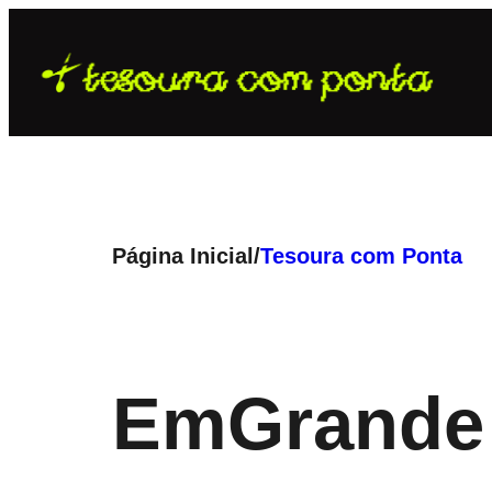
Pular
para
o
conteúdo
Página Inicial
/
Tesoura com Ponta
Em
Grande