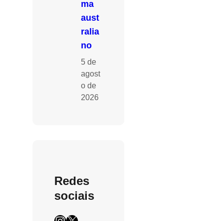
ma
aust
ralia
no
5 de
agost
o de
2026
Redes
sociais
Instagram
X