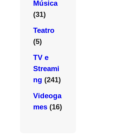
Música
(31)
Teatro
(5)
TV e
Streami
ng
(241)
Videoga
mes
(16)