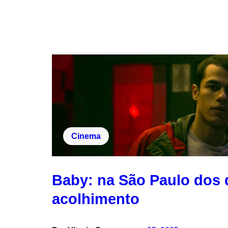
Cinema
Baby: na São Paulo dos 
acolhimento