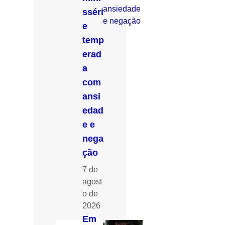
sséri
e
temp
erad
a
com
ansi
edad
e e
nega
ção
7 de
agost
o de
2026
Em