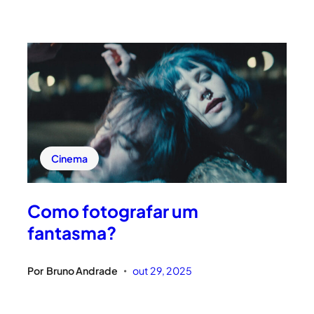
Cinema
Como fotografar um
fantasma?
Por
Bruno Andrade
out 29, 2025
•