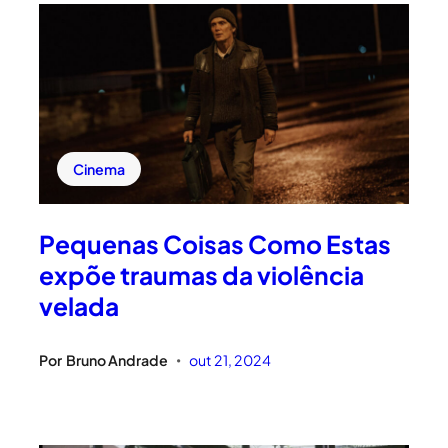
Cinema
Pequenas Coisas Como Estas
expõe traumas da violência
velada
Por
Bruno Andrade
out 21, 2024
•