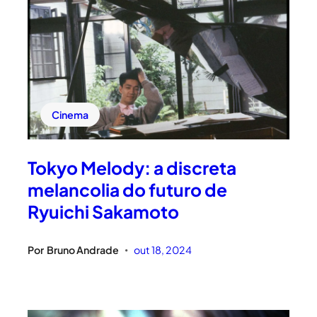
Cinema
Tokyo Melody: a discreta
melancolia do futuro de
Ryuichi Sakamoto
Por
Bruno Andrade
out 18, 2024
•