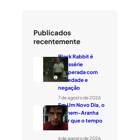
Publicados
recentemente
Black Rabbit é
minissérie
temperada com
ansiedade e
negação
7 de agosto de 2026
Em Um Novo Dia, o
Homem-Aranha
quer que o tempo
voe
6 de agosto de 2026