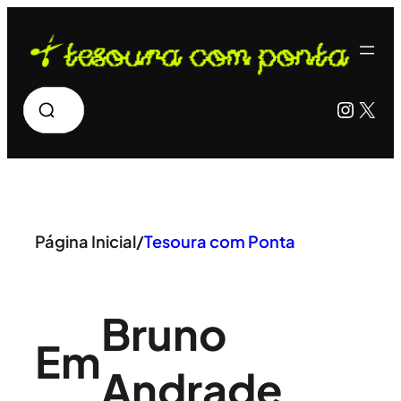
Pular
para
o
Pesquisar
Insta
X
conteúdo
Página Inicial
/
Tesoura com Ponta
Bruno
Em
Andrade