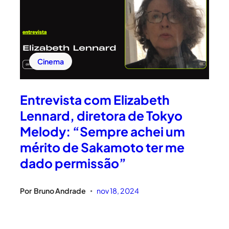
Cinema
Entrevista com Elizabeth
Lennard, diretora de Tokyo
Melody: “Sempre achei um
mérito de Sakamoto ter me
dado permissão”
Por
Bruno Andrade
nov 18, 2024
•