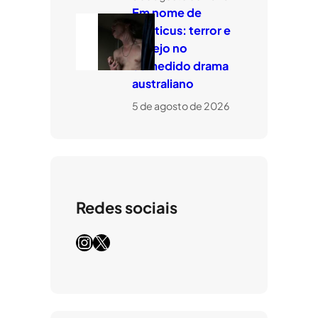
Em nome de
Leviticus: terror e
desejo no
comedido drama
australiano
5 de agosto de 2026
Redes sociais
Instagram
X