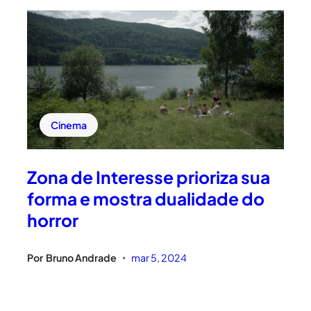
Cinema
Zona de Interesse prioriza sua
forma e mostra dualidade do
horror
Por
Bruno Andrade
mar 5, 2024
•