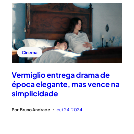
Cinema
Vermiglio entrega drama de
época elegante, mas vence na
simplicidade
Por
Bruno Andrade
out 24, 2024
•