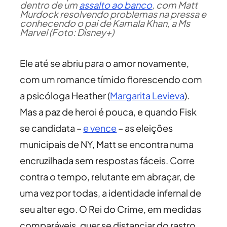
dentro de um
assalto ao banco
, com Matt
Murdock resolvendo problemas na pressa e
conhecendo o pai de Kamala Khan, a Ms
Marvel (Foto: Disney+)
Ele até se abriu para o amor novamente,
com um romance tímido florescendo com
a psicóloga Heather (
Margarita Levieva
).
Mas a paz de heroi é pouca, e quando Fisk
se candidata –
e vence
– as eleições
municipais de NY, Matt se encontra numa
encruzilhada sem respostas fáceis. Corre
contra o tempo, relutante em abraçar, de
uma vez por todas, a identidade infernal de
seu alter ego. O Rei do Crime, em medidas
comparáveis, quer se distanciar do rastro