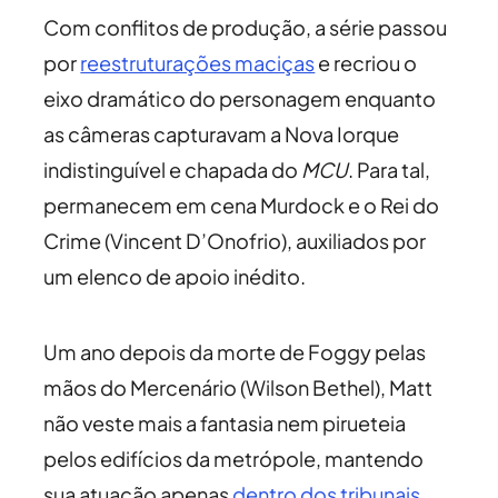
Com conflitos de produção, a série passou
por
reestruturações maciças
e recriou o
eixo dramático do personagem enquanto
as câmeras capturavam a Nova Iorque
indistinguível e chapada do
MCU
. Para tal,
permanecem em cena Murdock e o Rei do
Crime (Vincent D’Onofrio), auxiliados por
um elenco de apoio inédito.
Um ano depois da morte de Foggy pelas
mãos do Mercenário (Wilson Bethel), Matt
não veste mais a fantasia nem pirueteia
pelos edifícios da metrópole, mantendo
sua atuação apenas
dentro dos tribunais
.