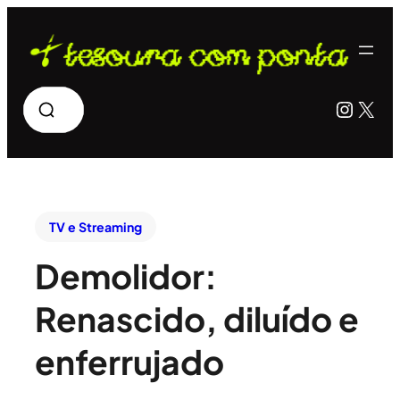
Pesquisar
Insta
X
TV e Streaming
Demolidor:
Renascido, diluído e
enferrujado