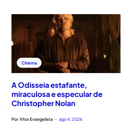
Cinema
A Odisseia estafante,
miraculosa e especular de
Christopher Nolan
Por
Vitor Evangelista
ago 4, 2026
•