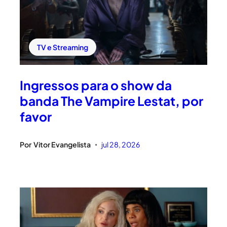
TV e Streaming
Ingressos para o show da
banda The Vampire Lestat, por
favor
Por
Vitor Evangelista
jul 28, 2026
•