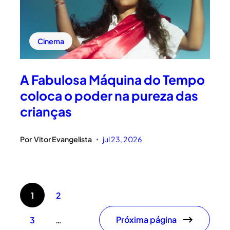
Cinema
A Fabulosa Máquina do Tempo
coloca o poder na pureza das
crianças
Por
Vitor Evangelista
jul 23, 2026
•
1
2
Próxima página
3
…