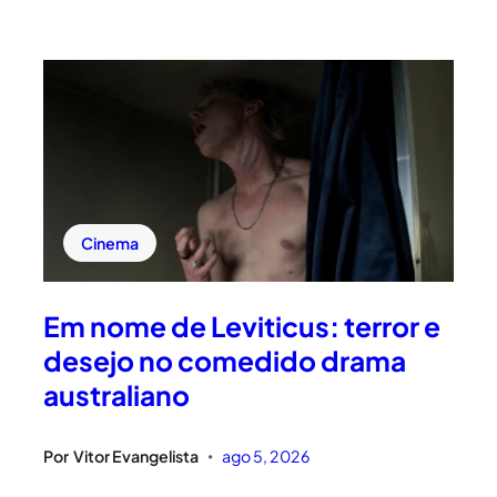
Cinema
Em nome de Leviticus: terror e
desejo no comedido drama
australiano
Por
Vitor Evangelista
ago 5, 2026
•