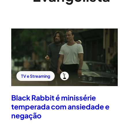
TV e Streaming
Black Rabbit é minissérie
temperada com ansiedade e
negação