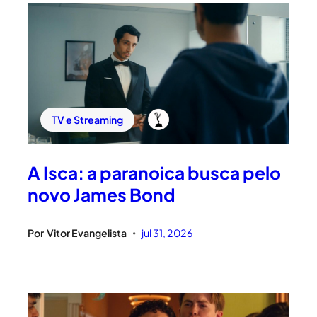
TV e Streaming
A Isca: a paranoica busca pelo
novo James Bond
Por
Vitor Evangelista
jul 31, 2026
•