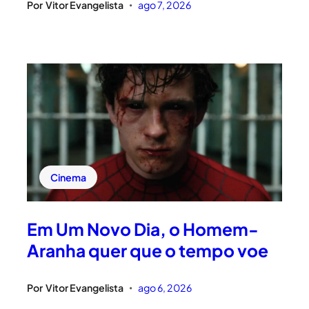
Por
Vitor Evangelista
ago 7, 2026
•
Cinema
Em Um Novo Dia, o Homem-
Aranha quer que o tempo voe
Por
Vitor Evangelista
ago 6, 2026
•