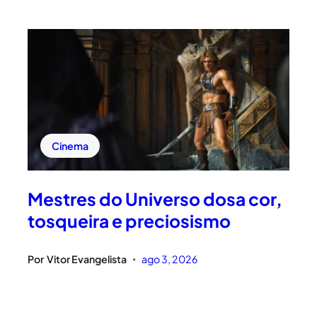
Cinema
Mestres do Universo dosa cor,
tosqueira e preciosismo
Por
Vitor Evangelista
ago 3, 2026
•