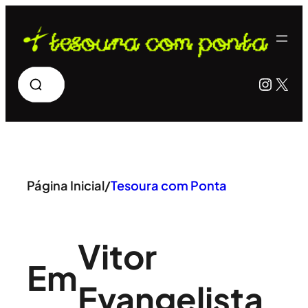
Pular
para
o
Pesquisar
Insta
X
conteúdo
Página Inicial
/
Tesoura com Ponta
Vitor
Em
Evangelista