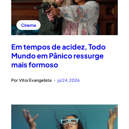
Cinema
Em tempos de acidez, Todo
Mundo em Pânico ressurge
mais formoso
Por
Vitor Evangelista
jul 24, 2026
•