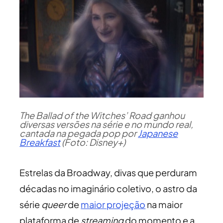
The Ballad of the Witches’ Road ganhou
diversas versões na série e no mundo real,
cantada na pegada pop por
Japanese
Breakfast
(Foto: Disney+)
Estrelas da Broadway, divas que perduram
décadas no imaginário coletivo, o astro da
série
queer
de
maior projeção
na maior
plataforma de
streaming
do momento e a