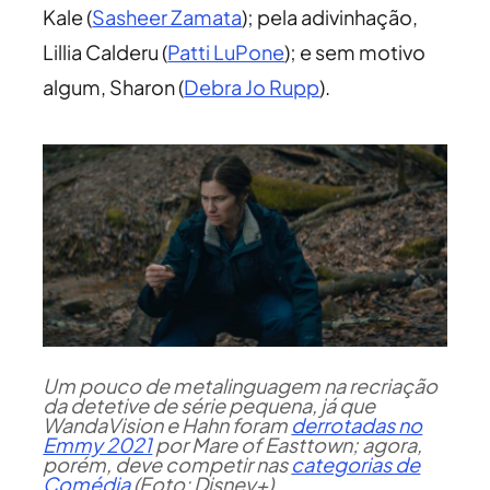
Kale (
Sasheer Zamata
); pela adivinhação,
Lillia Calderu (
Patti LuPone
); e sem motivo
algum, Sharon (
Debra Jo Rupp
).
Um pouco de metalinguagem na recriação
da detetive de série pequena, já que
WandaVision e Hahn foram
derrotadas no
Emmy 2021
por Mare of Easttown; agora,
porém, deve competir nas
categorias de
Comédia
(Foto: Disney+)