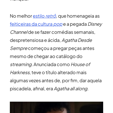
No melhor
estilo
retrô
, que homenageia as
feiticeiras da cultura
pop
e a pegada
Disney
Channel
de se fazer comédias semanais,
despretensiosa e ácida,
Agatha Desde
Sempre
começou a pregar peças antes
mesmo de chegar ao catálogo do
streaming
. Anunciada como
House of
Harkness
, teve o título alterado mais
algumas vezes antes de, por fim, dar aquela
piscadela, afinal, era
Agatha all along
.