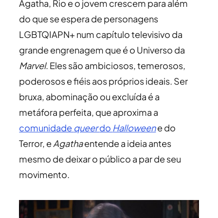
Agatha, Rio e o jovem crescem para além
do que se espera de personagens
LGBTQIAPN+ num capítulo televisivo da
grande engrenagem que é o Universo da
Marvel
. Eles são ambiciosos, temerosos,
poderosos e fiéis aos próprios ideais. Ser
bruxa, abominação ou excluída é a
metáfora perfeita, que aproxima a
comunidade
queer
do
Halloween
e do
Terror, e
Agatha
entende a ideia antes
mesmo de deixar o público a par de seu
movimento.