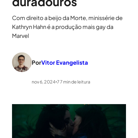
duradouros
Com direito a beijo da Morte, minissérie de
Kathryn Hahn é a produção mais gay da
Marvel
Por
Vitor Evangelista
nov 6, 2024
7
7
min de leitura
•