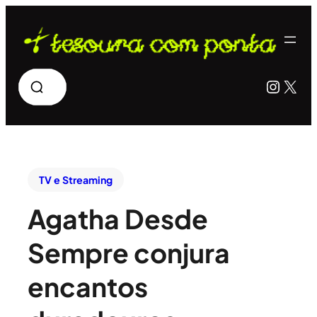
Pesquisar
Insta
X
TV e Streaming
Agatha Desde
Sempre conjura
encantos