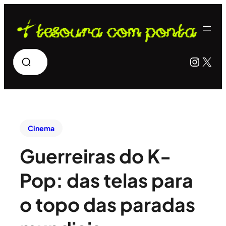
Pesquisar
Insta
X
Cinema
Guerreiras do K-
Pop: das telas para
o topo das paradas