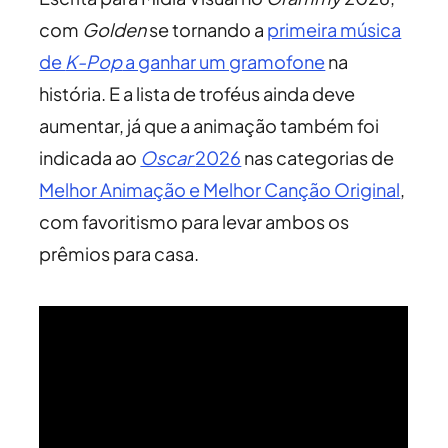
com
Golden
se tornando a
primeira música
de
K-Pop
a ganhar um gramofone
na
história. E a lista de troféus ainda deve
aumentar, já que a animação também foi
indicada ao
Oscar
2026
nas categorias de
Melhor Animação e Melhor Canção Original
,
com favoritismo para levar ambos os
prêmios para casa.