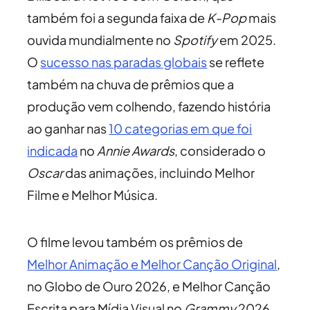
também foi a segunda faixa de
K-Pop
mais
ouvida mundialmente no
Spotify
em 2025.
O
sucesso nas paradas globais
se reflete
também na chuva de prêmios que a
produção vem colhendo, fazendo história
ao ganhar nas
10 categorias em que foi
indicada
no
Annie Awards
, considerado o
Oscar
das animações, incluindo Melhor
Filme e Melhor Música.
O filme levou também os prêmios de
Melhor Animação e Melhor Canção Original
,
no Globo de Ouro 2026, e Melhor Canção
Escrita para Mídia Visual no
Grammy
2026,