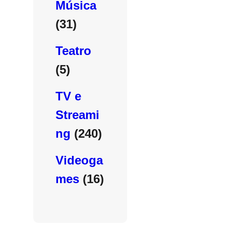
Música
(31)
Teatro
(5)
TV e
Streami
ng
(240)
Videoga
mes
(16)