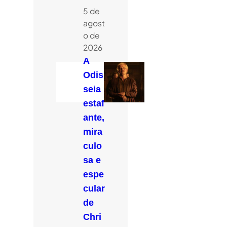
5 de
agost
o de
2026
A
Odis
seia
estaf
ante,
mira
culo
sa e
espe
cular
de
Chri