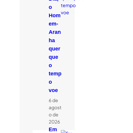
o
Hom
em-
Aran
ha
quer
que
o
temp
o
voe
6 de
agost
o de
2026
Em