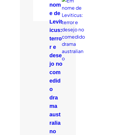
nom
e de
Levit
icus:
terro
r e
dese
jo no
com
edid
o
dra
ma
aust
ralia
no