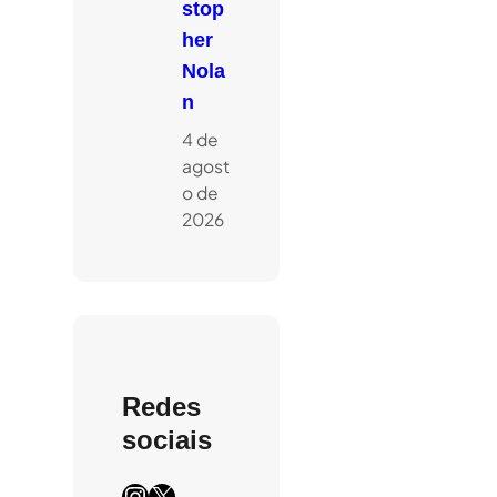
stop
her
Nola
n
4 de
agost
o de
2026
Redes
sociais
Instagram
X