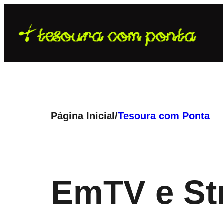
Pular
para
o
conteúdo
Página Inicial
/
Tesoura com Ponta
Em
TV e S