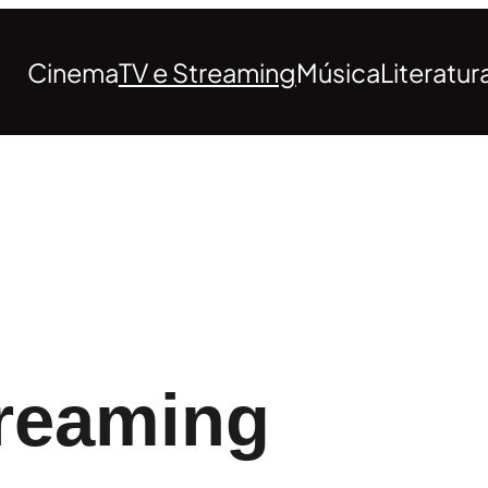
Cinema
TV e Streaming
Música
Literatur
treaming