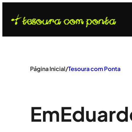
Pular
para
o
conteúdo
Página Inicial
/
Tesoura com Ponta
Em
Eduardo