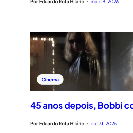
Por
Eduardo Rota Hilário
maio 8, 2026
•
Cinema
45 anos depois, Bobbi c
Por
Eduardo Rota Hilário
out 31, 2025
•