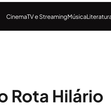
Cinema
TV e Streaming
Música
Literatur
 Rota Hilário