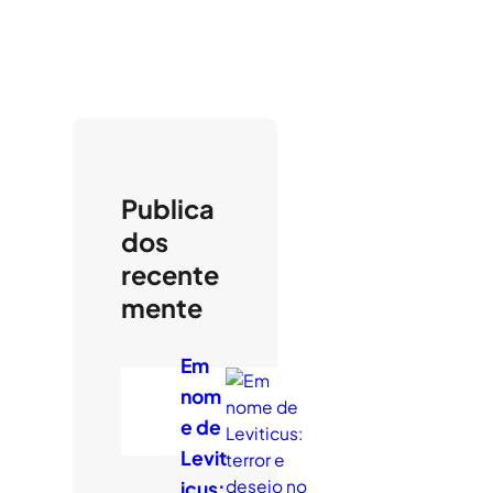
Publica
dos
recente
mente
Em
nom
e de
Levit
icus: