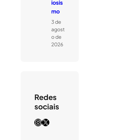
iosis
mo
3 de
agost
o de
2026
Redes
sociais
Instagram
X