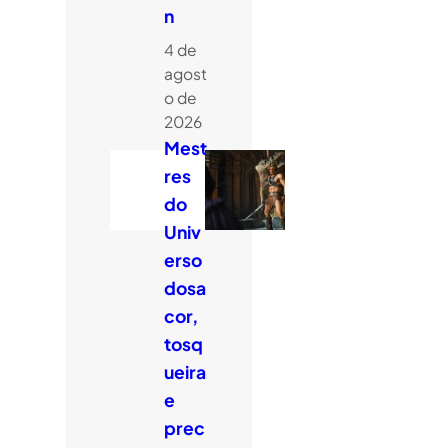
n
4 de
agost
o de
2026
Mest
res
do
Univ
erso
dosa
cor,
tosq
ueira
e
prec