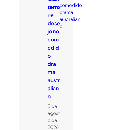
terro
r e
dese
jo no
com
edid
o
dra
ma
austr
alian
o
5 de
agost
o de
2026