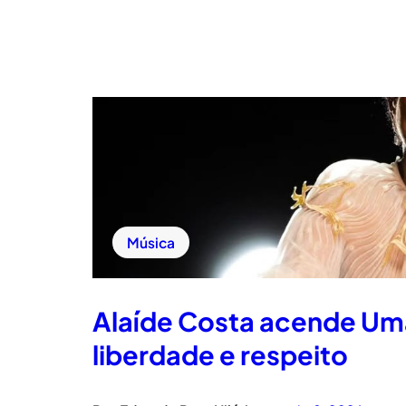
Música
Alaíde Costa acende Uma
liberdade e respeito