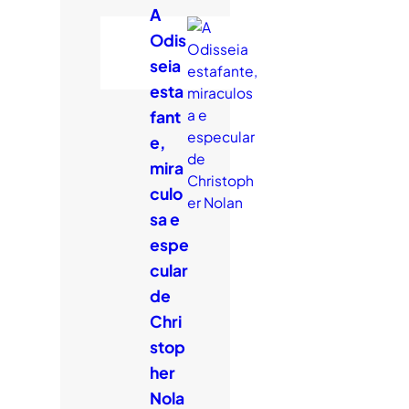
A
Odis
seia
esta
fant
e,
mira
culo
sa e
espe
cular
de
Chri
stop
her
Nola