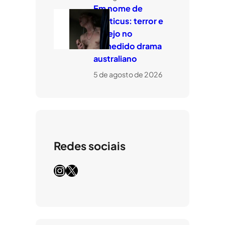
Em nome de
Leviticus: terror e
desejo no
comedido drama
australiano
5 de agosto de 2026
Redes sociais
Instagram
X