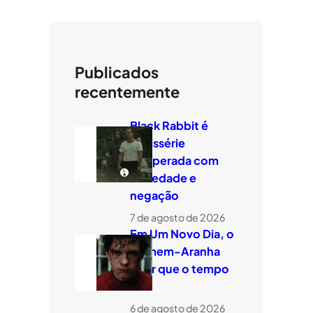
Publicados
recentemente
Black Rabbit é
minissérie
temperada com
ansiedade e
negação
7 de agosto de 2026
Em Um Novo Dia, o
Homem-Aranha
quer que o tempo
voe
6 de agosto de 2026