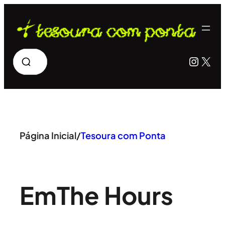
Pular
para
o
Pesquisar
Insta
X
conteúdo
Página Inicial
/
Tesoura com Ponta
Em
The Hours