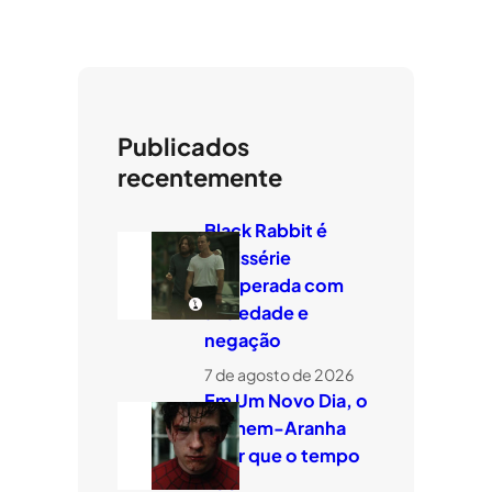
Publicados
recentemente
Black Rabbit é
minissérie
temperada com
ansiedade e
negação
7 de agosto de 2026
Em Um Novo Dia, o
Homem-Aranha
quer que o tempo
voe