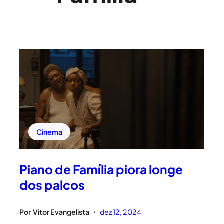
Cinema
Piano de Família piora longe
dos palcos
Por
Vitor Evangelista
dez 12, 2024
•