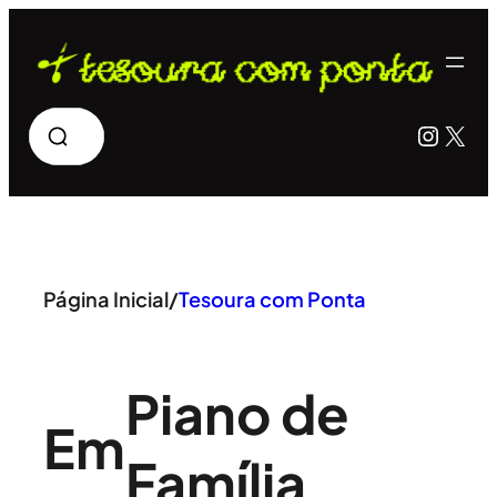
Pular
para
o
Pesquisar
Insta
X
conteúdo
Página Inicial
/
Tesoura com Ponta
Piano de
Em
Família