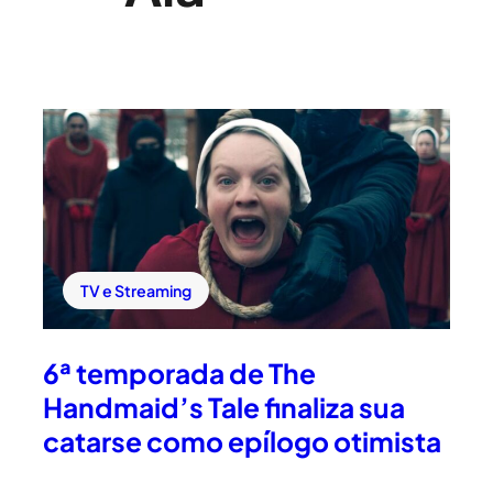
TV e Streaming
6ª temporada de The
Handmaid’s Tale finaliza sua
catarse como epílogo otimista