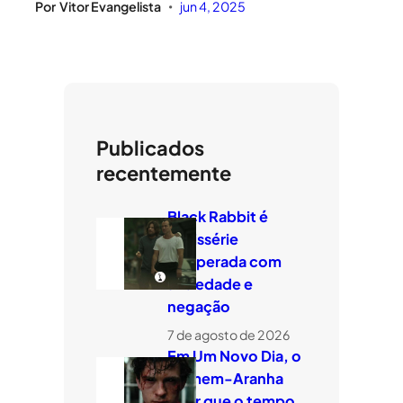
Por
Vitor Evangelista
jun 4, 2025
•
Publicados
recentemente
Black Rabbit é
minissérie
temperada com
ansiedade e
negação
7 de agosto de 2026
Em Um Novo Dia, o
Homem-Aranha
quer que o tempo