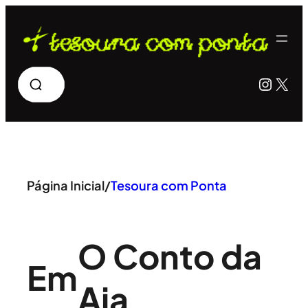
Pular
para
o
Pesquisar
Insta
X
conteúdo
Página Inicial
/
Tesoura com Ponta
O Conto da
Em
Aia