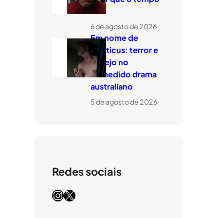
voe
6 de agosto de 2026
Em nome de
Leviticus: terror e
desejo no
comedido drama
australiano
5 de agosto de 2026
Redes sociais
Instagram
X