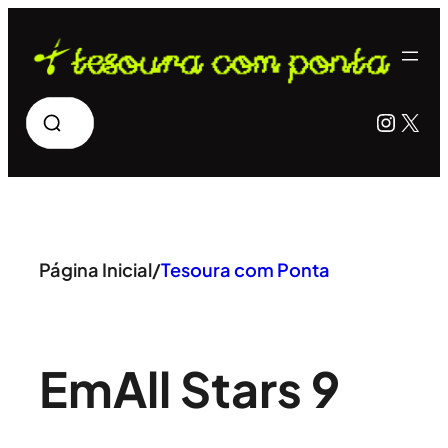
Pular
para
o
Pesquisar
Insta
X
conteúdo
Página Inicial
/
Tesoura com Ponta
Em
All Stars 9