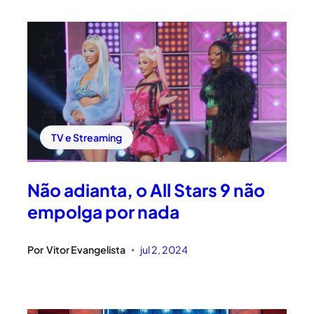
TV e Streaming
Não adianta, o All Stars 9 não
empolga por nada
Por
Vitor Evangelista
jul 2, 2024
•