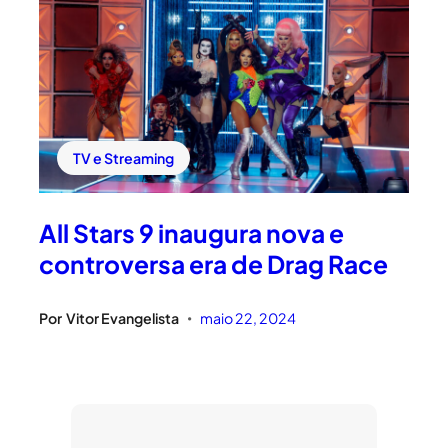
TV e Streaming
All Stars 9 inaugura nova e
controversa era de Drag Race
Por
Vitor Evangelista
maio 22, 2024
•