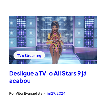
TV e Streaming
Desligue a TV, o All Stars 9 já
acabou
Por
Vitor Evangelista
jul 29, 2024
•