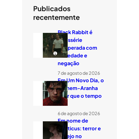
Publicados
recentemente
Black Rabbit é
minissérie
temperada com
ansiedade e
negação
7 de agosto de 2026
Em Um Novo Dia, o
Homem-Aranha
quer que o tempo
voe
6 de agosto de 2026
Em nome de
Leviticus: terror e
desejo no