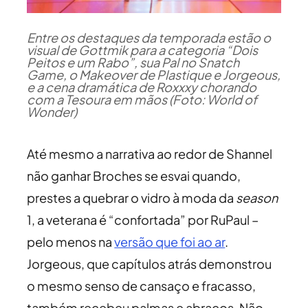
Entre os destaques da temporada estão o
visual de Gottmik para a categoria “Dois
Peitos e um Rabo”, sua Pal no Snatch
Game, o Makeover de Plastique e Jorgeous,
e a cena dramática de Roxxxy chorando
com a Tesoura em mãos (Foto: World of
Wonder)
Até mesmo a narrativa ao redor de Shannel
não ganhar Broches se esvai quando,
prestes a quebrar o vidro à moda da
season
1, a veterana é “confortada” por RuPaul –
pelo menos na
versão que foi ao ar
.
Jorgeous, que capítulos atrás demonstrou
o mesmo senso de cansaço e fracasso,
também recebeu palmas e abraços. Não