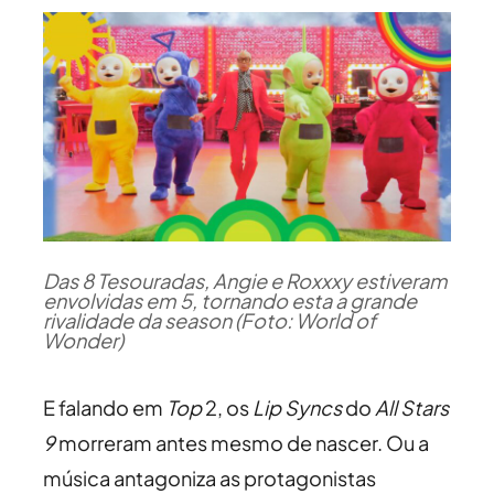
Das 8 Tesouradas, Angie e Roxxxy estiveram
envolvidas em 5, tornando esta a grande
rivalidade da season (Foto: World of
Wonder)
E falando em
Top
2, os
Lip Syncs
do
All Stars
9
morreram antes mesmo de nascer. Ou a
música antagoniza as protagonistas