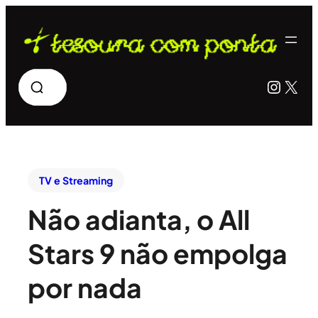
Pesquisar
Insta
X
TV e Streaming
Não adianta, o All
Stars 9 não empolga
por nada