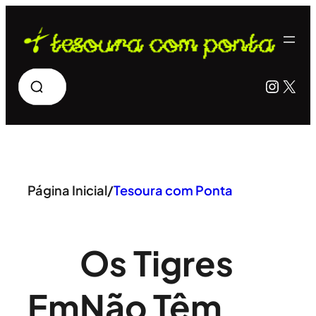
Pular
para
o
Pesquisar
Insta
X
conteúdo
Página Inicial
/
Tesoura com Ponta
Os Tigres
Em
Não Têm