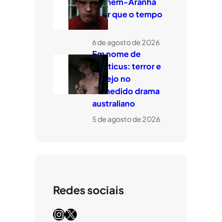
Homem-Aranha
quer que o tempo
voe
6 de agosto de 2026
Em nome de
Leviticus: terror e
desejo no
comedido drama
australiano
5 de agosto de 2026
Redes sociais
Instagram
X