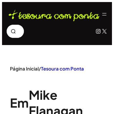
Pular
para
o
Pesquisar
Insta
X
conteúdo
Página Inicial
/
Tesoura com Ponta
Mike
Em
Flanagan