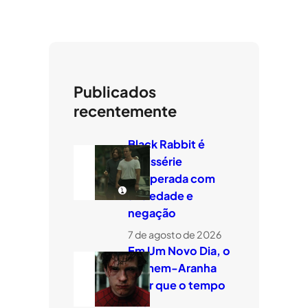
Publicados
recentemente
Black Rabbit é
minissérie
temperada com
ansiedade e
negação
7 de agosto de 2026
Em Um Novo Dia, o
Homem-Aranha
quer que o tempo
voe