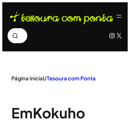
Pular
para
o
Pesquisar
Insta
X
conteúdo
Página Inicial
/
Tesoura com Ponta
Em
Kokuho