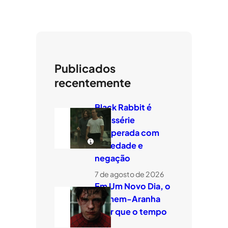
Publicados
recentemente
Black Rabbit é
minissérie
temperada com
ansiedade e
negação
7 de agosto de 2026
Em Um Novo Dia, o
Homem-Aranha
quer que o tempo
voe