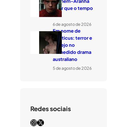
Homem-Aranha
quer que o tempo
voe
6 de agosto de 2026
Em nome de
Leviticus: terror e
desejo no
comedido drama
australiano
5 de agosto de 2026
Redes sociais
Instagram
X