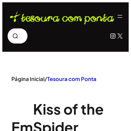
Pular
para
o
Pesquisar
Insta
X
conteúdo
Página Inicial
/
Tesoura com Ponta
Kiss of the
Em
Spider