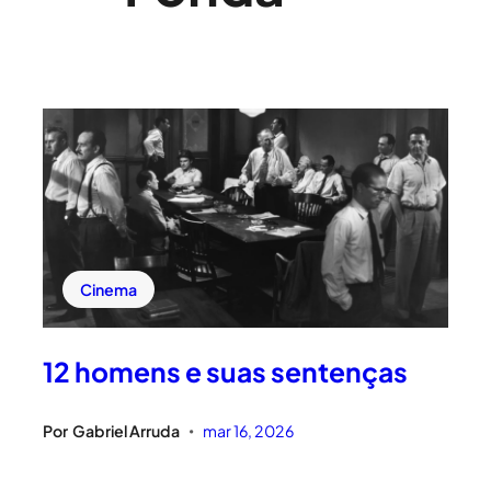
Cinema
12 homens e suas sentenças
Por
Gabriel Arruda
mar 16, 2026
•