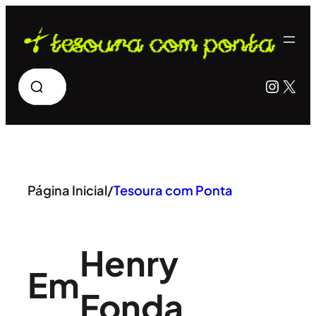
Pular
para
o
Pesquisar
Insta
X
conteúdo
Página Inicial
/
Tesoura com Ponta
Henry
Em
Fonda