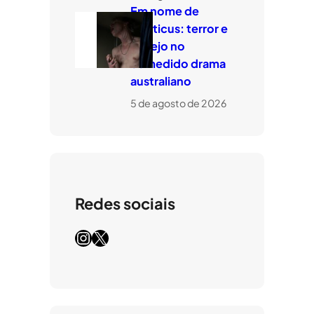
Em nome de
Leviticus: terror e
desejo no
comedido drama
australiano
5 de agosto de 2026
Redes sociais
Instagram
X