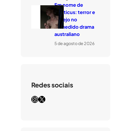
Em nome de
Leviticus: terror e
desejo no
comedido drama
australiano
5 de agosto de 2026
Redes sociais
Instagram
X