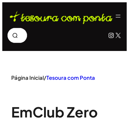
Pular
para
o
Pesquisar
Insta
X
conteúdo
Página Inicial
/
Tesoura com Ponta
Em
Club Zero