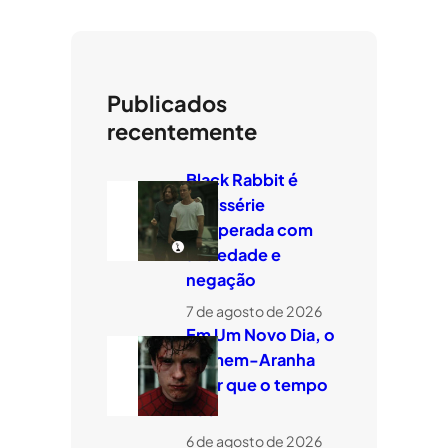
Publicados
recentemente
Black Rabbit é
minissérie
temperada com
ansiedade e
negação
7 de agosto de 2026
Em Um Novo Dia, o
Homem-Aranha
quer que o tempo
voe
6 de agosto de 2026