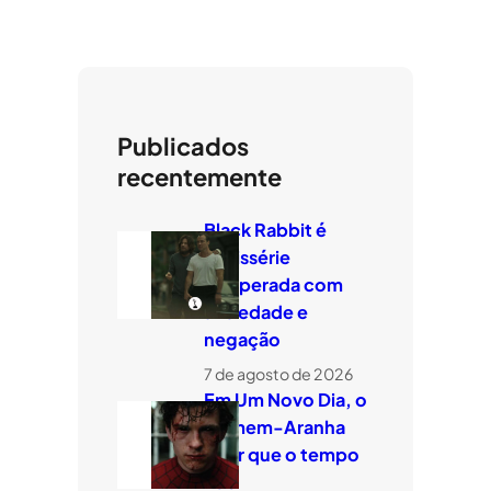
Publicados
recentemente
Black Rabbit é
minissérie
temperada com
ansiedade e
negação
7 de agosto de 2026
Em Um Novo Dia, o
Homem-Aranha
quer que o tempo
voe