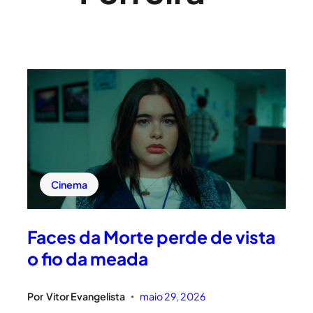
Cinema
Faces da Morte perde de vista
o fio da meada
Por
Vitor Evangelista
maio 29, 2026
•