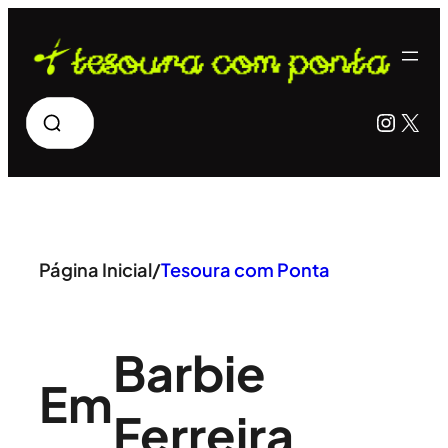
Pular
para
o
Pesquisar
Insta
X
conteúdo
Página Inicial
/
Tesoura com Ponta
Barbie
Em
Ferreira