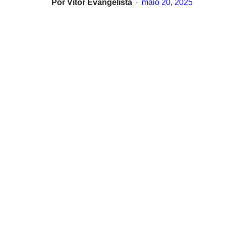
Por
Vitor Evangelista
maio 20, 2025
•