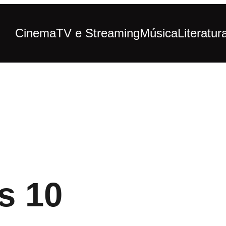
Cinema
TV e Streaming
Música
Literatur
rs 10