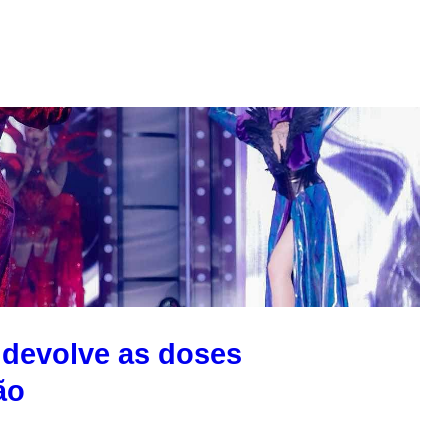
o devolve as doses
ão