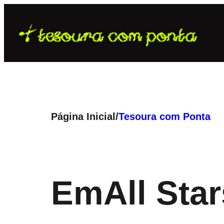
Pular
para
o
conteúdo
Página Inicial
/
Tesoura com Ponta
Em
All Sta