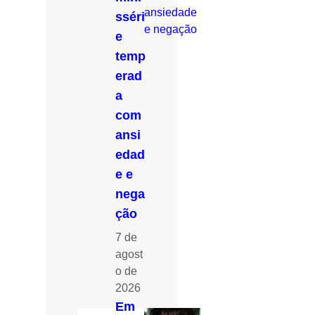
sséri
e
temp
erad
a
com
ansi
edad
e e
nega
ção
7 de
agost
o de
2026
Em