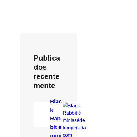
Publica
dos
recente
mente
Blac
k
Rab
bit é
mini