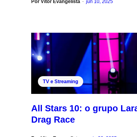
Por
Vitor Evangelista
jun 10, 2025
•
TV e Streaming
All Stars 10: o grupo Lar
Drag Race