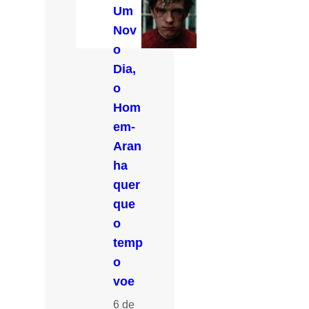
Um
Nov
o
Dia,
o
Hom
em-
Aran
ha
quer
que
o
temp
o
voe
6 de