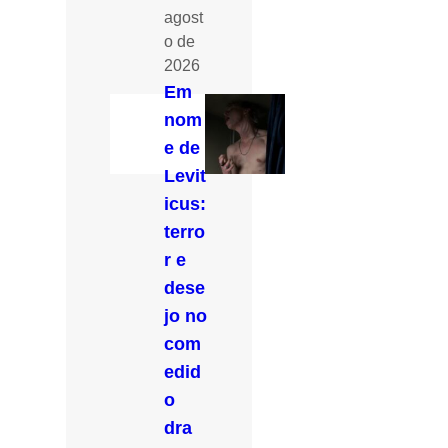
agost
o de
2026
Em
nom
e de
Levit
icus:
terro
r e
dese
jo no
com
edid
o
dra