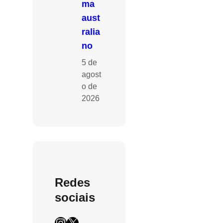
ma
aust
ralia
no
5 de
agost
o de
2026
Redes
sociais
Instagram
X