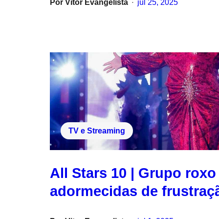
Por
Vitor Evangelista
jul 25, 2025
•
TV e Streaming
All Stars 10 | Grupo rox
adormecidas de frustraç