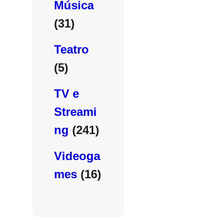
Música
(31)
Teatro
(5)
TV e
Streami
ng
(241)
Videoga
mes
(16)