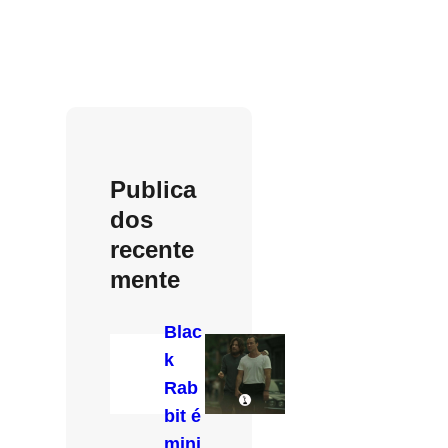
Publica
dos
recente
mente
Blac
k
Rab
bit é
mini