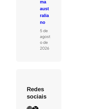
ma
aust
ralia
no
5 de
agost
o de
2026
Redes
sociais
Instagram
X