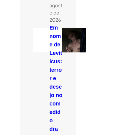
agost
o de
2026
Em
nom
e de
Levit
icus:
terro
r e
dese
jo no
com
edid
o
dra