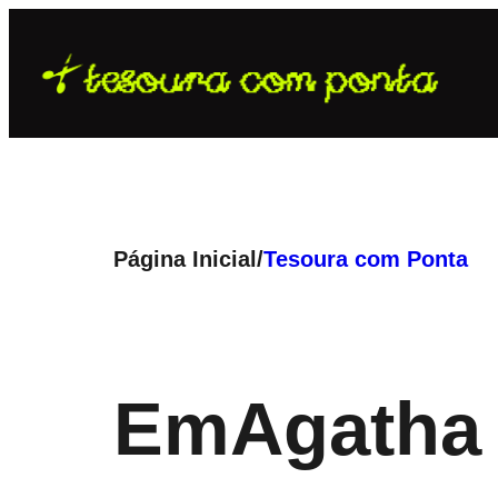
Pular
para
o
conteúdo
Página Inicial
/
Tesoura com Ponta
Em
Agatha 