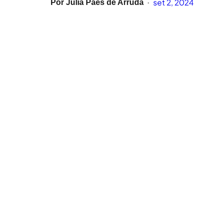
set 2, 2024
Por
Júlia Paes de Arruda
•