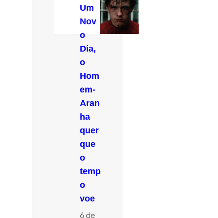
Um
Nov
o
Dia,
o
Hom
em-
Aran
ha
quer
que
o
temp
o
voe
6 de