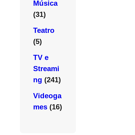
Música
(31)
Teatro
(5)
TV e
Streami
ng
(241)
Videoga
mes
(16)