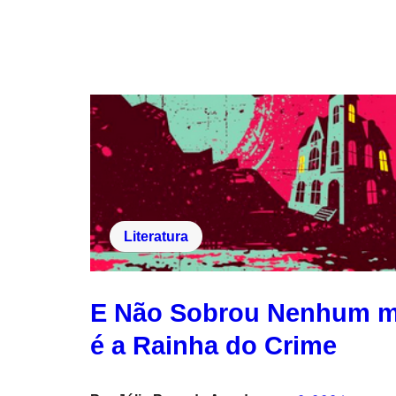
Literatura
E Não Sobrou Nenhum mo
é a Rainha do Crime