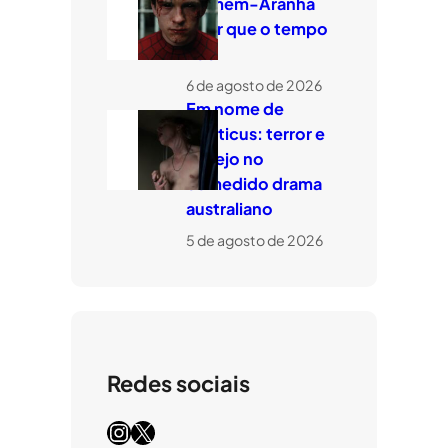
Homem-Aranha
quer que o tempo
voe
6 de agosto de 2026
Em nome de
Leviticus: terror e
desejo no
comedido drama
australiano
5 de agosto de 2026
Redes sociais
Instagram
X