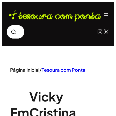
Pular
para
o
Pesquisar
Insta
X
conteúdo
Página Inicial
/
Tesoura com Ponta
Vicky
Em
Cristina