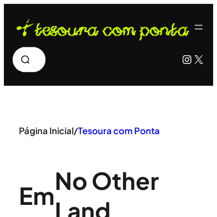
Pular
para
o
Pesquisar
Insta
X
conteúdo
Página Inicial
/
Tesoura com Ponta
No Other
Em
Land