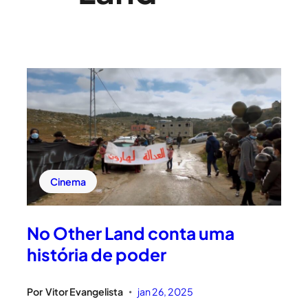
Cinema
No Other Land conta uma
história de poder
Por
Vitor Evangelista
jan 26, 2025
•