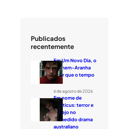
Publicados
recentemente
Em Um Novo Dia, o
Homem-Aranha
quer que o tempo
voe
6 de agosto de 2026
Em nome de
Leviticus: terror e
desejo no
comedido drama
australiano