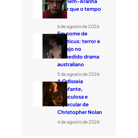
Homem-Aranha
quer que o tempo
voe
6 de agosto de 2026
Em nome de
Leviticus: terror e
desejo no
comedido drama
australiano
5 de agosto de 2026
A Odisseia
estafante,
miraculosa e
especular de
Christopher Nolan
4 de agosto de 2026