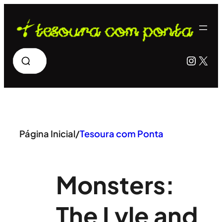
Pular
para
o
Pesquisar
Insta
X
conteúdo
Página Inicial
/
Tesoura com Ponta
Monsters:
The Lyle and