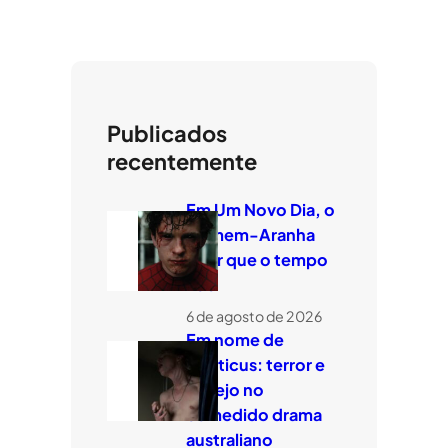
Publicados
recentemente
Em Um Novo Dia, o
Homem-Aranha
quer que o tempo
voe
6 de agosto de 2026
Em nome de
Leviticus: terror e
desejo no
comedido drama
australiano