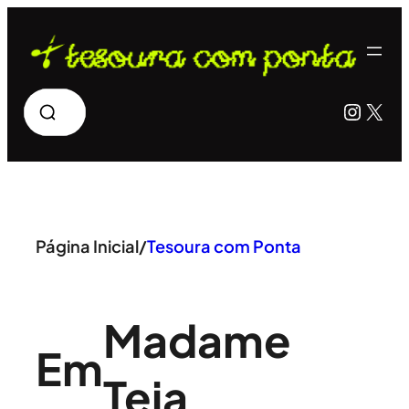
Pular
para
o
Pesquisar
Insta
X
conteúdo
Página Inicial
/
Tesoura com Ponta
Madame
Em
Teia