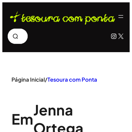
Pular
para
o
Pesquisar
Insta
X
conteúdo
Página Inicial
/
Tesoura com Ponta
Jenna
Em
Ortega