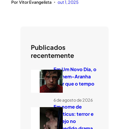
Por
Vitor Evangelista
out 1, 2025
•
Publicados
recentemente
Em Um Novo Dia, o
Homem-Aranha
quer que o tempo
voe
6 de agosto de 2026
Em nome de
Leviticus: terror e
desejo no
comedido drama