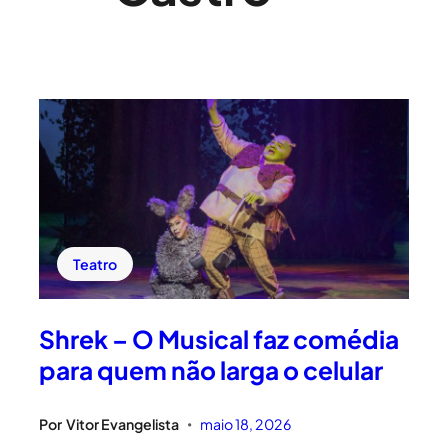
Teatro
Shrek – O Musical faz comédia
para quem não larga o celular
Por
Vitor Evangelista
maio 18, 2026
•