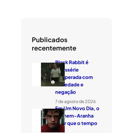
Publicados
recentemente
Black Rabbit é
minissérie
temperada com
ansiedade e
negação
7 de agosto de 2026
Em Um Novo Dia, o
Homem-Aranha
quer que o tempo
voe