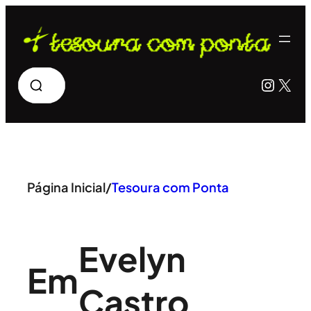
Pular
para
o
Pesquisar
Insta
X
conteúdo
Página Inicial
/
Tesoura com Ponta
Evelyn
Em
Castro