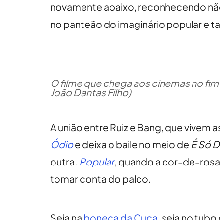
novamente abaixo, reconhecendo não
no panteão do imaginário popular e
O filme que chega aos cinemas no fim
João Dantas Filho)
A união entre Ruiz e Bang, que vivem 
Ódio
e deixa o baile no meio de
É Só 
outra.
Popular
, quando a cor-de-rosa
tomar conta do palco.
Seja na
boneca da Cuca
, seja no tub