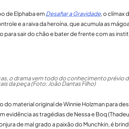
oo de Elphaba em
Desafiar a Gravidade
, o clímax
trole e a raiva da heroína, que acumula as mágoas
 para sair do chão e bater de frente com as ins
as, o drama vem todo do conhecimento prévio d
is da peça (Foto: João Dantas Filho)
ro do material original de Winnie Holzman para de
em evidência as tragédias de Nessa e Boq (Thade
onjura de mal grado a paixão do Munchkin, é brind