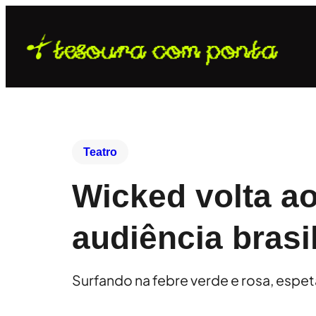
Teatro
Wicked volta a
audiência brasi
Surfando na febre verde e rosa, espe