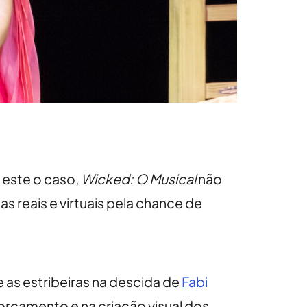
 este o caso,
Wicked: O Musical
não
as reais e virtuais pela chance de
e as estribeiras na descida de
Fabi
orçamento e na criação visual dos