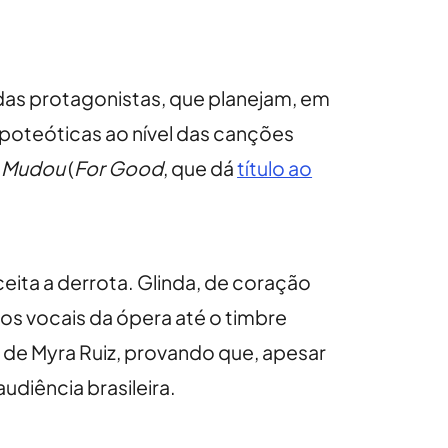
 das protagonistas, que planejam, em
apoteóticas ao nível das canções
 Mudou
(
For Good
, que dá
título ao
ceita a derrota. Glinda, de coração
dos vocais da ópera até o timbre
 de Myra Ruiz, provando que, apesar
audiência brasileira.