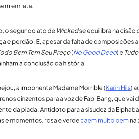
em em lata.
o, o segundo ato de
Wicked
se equilibra na cisão
nça e perdão. E, apesar da falta de composições 
Todo Bem Tem Seu Preço
(
No Good Deed
) e
Tudo
inham a conclusão da história.
nejou, a imponente Madame Morrible (
Karin Hils
) a
renos cinzentos para a voz de Fabi Bang, que vai 
nte da piada. Antídoto para a sisudez da Elphaba
das e momentos, rosa e verde
caem muito bem
na 