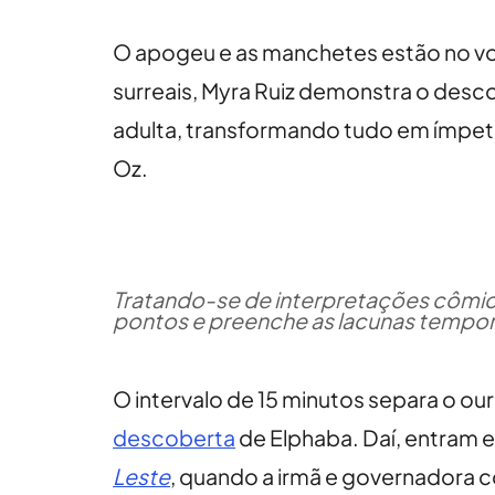
O apogeu e as manchetes estão no v
surreais, Myra Ruiz demonstra o descon
adulta, transformando tudo em ímpeto
Oz.
Tratando-se de interpretações cômic
pontos e preenche as lacunas tempora
O intervalo de 15 minutos separa o ou
descoberta
de Elphaba. Daí, entram 
Leste
, quando a irmã e governadora c