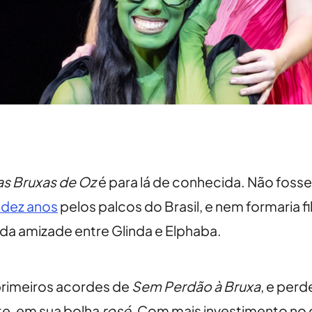
as Bruxas de Oz
é para lá de conhecida. Não fosse
 dez anos
pelos palcos do Brasil, e nem formaria fil
 da amizade entre Glinda e Elphaba.
primeiros acordes de
Sem Perdão à Bruxa
, e perd
te, em sua bolha
rosé
. Com mais investimento no 