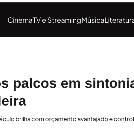
Cinema
TV e Streaming
Música
Literatur
os palcos em sintoni
leira
táculo brilha com orçamento avantajado e contro