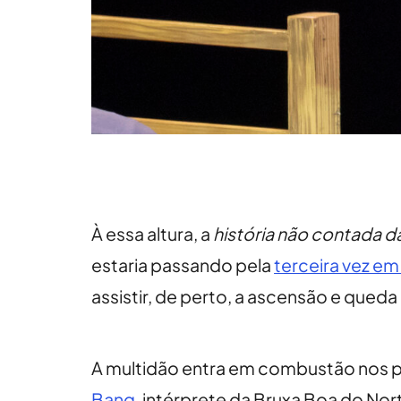
À essa altura, a
história não contada d
estaria passando pela
terceira vez em
assistir, de perto, a ascensão e queda
A multidão entra em combustão nos 
Bang
, intérprete da Bruxa Boa do Nor