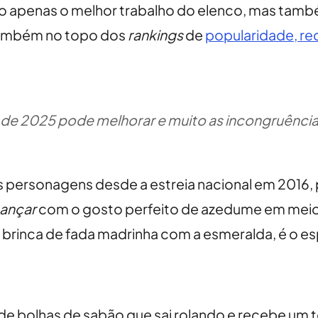
 apenas o melhor trabalho do elenco, mas tam
 também no topo dos
rankings
de
popularidade, re
 de 2025 pode melhorar e muito as incongruênci
as personagens desde a estreia nacional em 2016, 
Dançar
com o gosto perfeito de azedume em meio
 brinca de fada madrinha com a esmeralda, é o e
o de bolhas de sabão que sai rolando e recebe um 