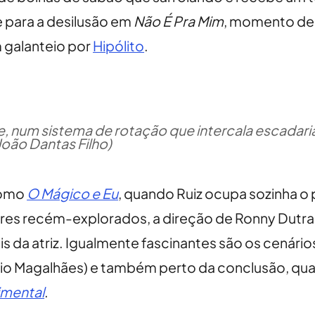
e para a desilusão em
Não É Pra Mim
, momento de 
m galanteio por
Hipólito
.
e, num sistema de rotação que intercala escadaria
oão Dantas Filho)
como
O Mágico e Eu
, quando Ruiz ocupa sozinha 
poderes recém-explorados, a direção de Ronny Dutr
ais da atriz. Igualmente fascinantes são os cená
Arízio Magalhães) e também perto da conclusão, q
imental
.