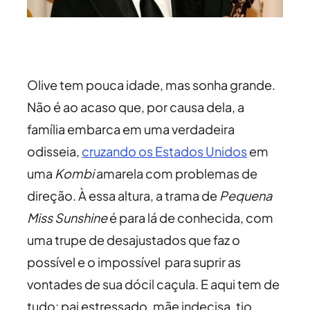
Olive tem pouca idade, mas sonha grande.
Não é ao acaso que, por causa dela, a
família embarca em uma verdadeira
odisseia,
cruzando os Estados Unidos
em
uma
Kombi
amarela com problemas de
direção. À essa altura, a trama de
Pequena
Miss Sunshine
é para lá de conhecida, com
uma trupe de desajustados que faz o
possível e o impossível para suprir as
vontades de sua dócil caçula. E aqui tem de
tudo: pai estressado, mãe indecisa, tio