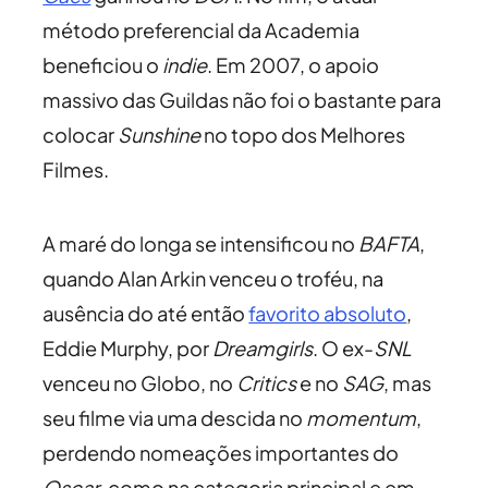
método preferencial da Academia
beneficiou o
indie
. Em 2007, o apoio
massivo das Guildas não foi o bastante para
colocar
Sunshine
no topo dos Melhores
Filmes.
A maré do longa se intensificou no
BAFTA
,
quando Alan Arkin venceu o troféu, na
ausência do até então
favorito absoluto
,
Eddie Murphy, por
Dreamgirls
. O ex-
SNL
venceu no Globo, no
Critics
e no
SAG
, mas
seu filme via uma descida no
momentum
,
perdendo nomeações importantes do
Oscar
, como na categoria principal e em