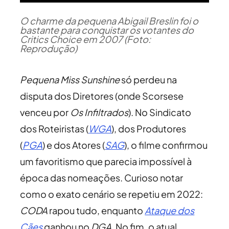
O charme da pequena Abigail Breslin foi o
bastante para conquistar os votantes do
Critics Choice em 2007 (Foto:
Reprodução)
Pequena Miss Sunshine
só perdeu na
disputa dos Diretores (onde Scorsese
venceu por
Os Infiltrados
). No Sindicato
dos Roteiristas (
WGA
), dos Produtores
(
PGA
) e dos Atores (
SAG
), o filme confirmou
um favoritismo que parecia impossível à
época das nomeações. Curioso notar
como o exato cenário se repetiu em 2022:
CODA
rapou tudo, enquanto
Ataque dos
Cães
ganhou no
DGA
. No fim, o atual