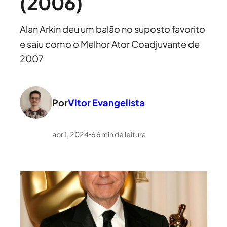
(2006)
Alan Arkin deu um balão no suposto favorito
e saiu como o Melhor Ator Coadjuvante de
2007
Por
Vitor Evangelista
abr 1, 2024
6
6
min de leitura
•