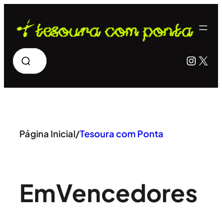
Pular
para
o
Pesquisar
Insta
X
conteúdo
Página Inicial
/
Tesoura com Ponta
Em
Vencedores