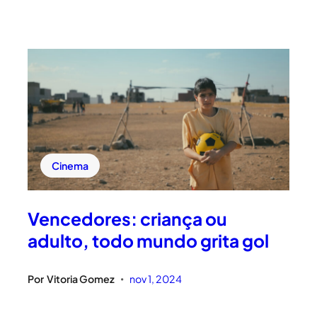
Cinema
Vencedores: criança ou
adulto, todo mundo grita gol
Por
Vitoria Gomez
nov 1, 2024
•