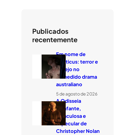
Publicados
recentemente
Em nome de
Leviticus: terror e
desejo no
comedido drama
australiano
5 de agosto de 2026
A Odisseia
estafante,
miraculosa e
especular de
Christopher Nolan