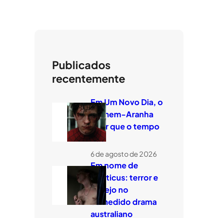
Publicados
recentemente
Em Um Novo Dia, o
Homem-Aranha
quer que o tempo
voe
6 de agosto de 2026
Em nome de
Leviticus: terror e
desejo no
comedido drama
australiano