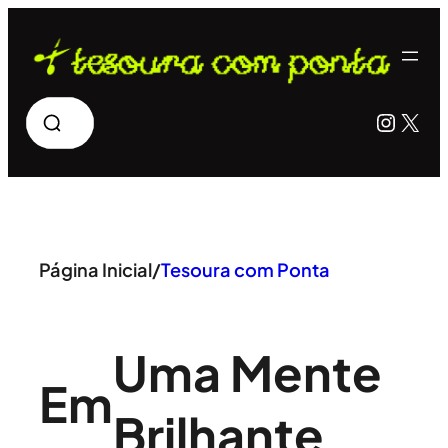
Pular
para
o
Pesquisar
Insta
X
conteúdo
Página Inicial
/
Tesoura com Ponta
Uma Mente
Em
Brilhante