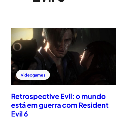
Videogames
Retrospective Evil: o mundo
está em guerra com Resident
Evil 6