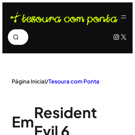
Pular
para
o
Pesquisar
Insta
X
conteúdo
Página Inicial
/
Tesoura com Ponta
Resident
Em
Evil 6