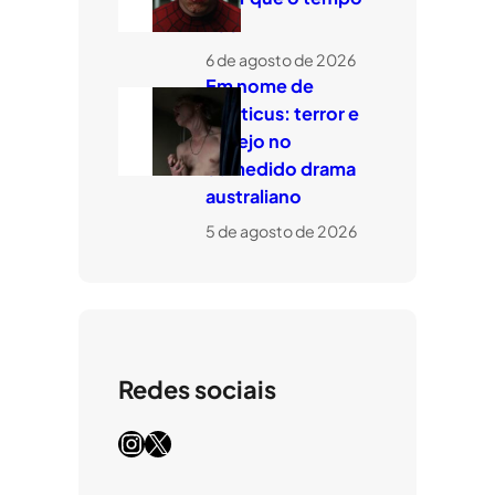
voe
6 de agosto de 2026
Em nome de
Leviticus: terror e
desejo no
comedido drama
australiano
5 de agosto de 2026
Redes sociais
Instagram
X