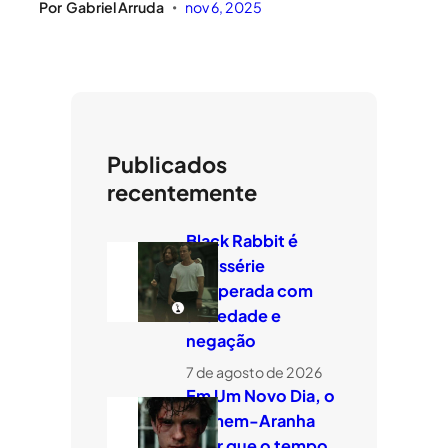
Por
Gabriel Arruda
nov 6, 2025
•
Publicados
recentemente
Black Rabbit é
minissérie
temperada com
ansiedade e
negação
7 de agosto de 2026
Em Um Novo Dia, o
Homem-Aranha
quer que o tempo