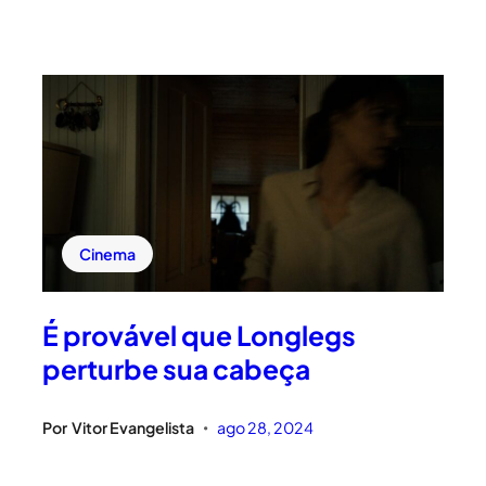
Cinema
É provável que Longlegs
perturbe sua cabeça
Por
Vitor Evangelista
ago 28, 2024
•