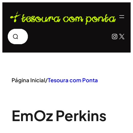
Pular
para
o
Pesquisar
Insta
X
conteúdo
Página Inicial
/
Tesoura com Ponta
Em
Oz Perkins