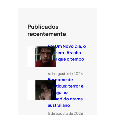
Publicados
recentemente
Em Um Novo Dia, o
Homem-Aranha
quer que o tempo
voe
6 de agosto de 2026
Em nome de
Leviticus: terror e
desejo no
comedido drama
australiano
5 de agosto de 2026