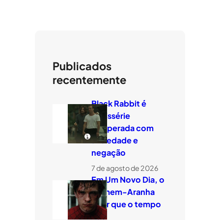
Publicados
recentemente
Black Rabbit é
minissérie
temperada com
ansiedade e
negação
7 de agosto de 2026
Em Um Novo Dia, o
Homem-Aranha
quer que o tempo
voe