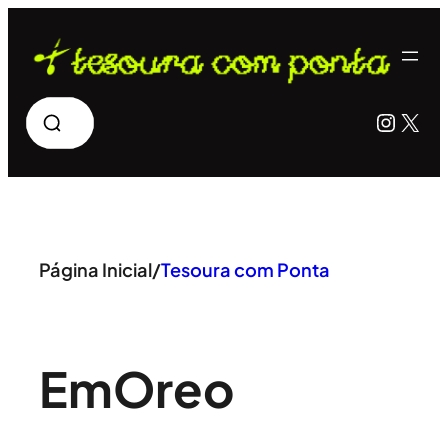
Pular
para
o
Pesquisar
Insta
X
conteúdo
Página Inicial
/
Tesoura com Ponta
Em
Oreo