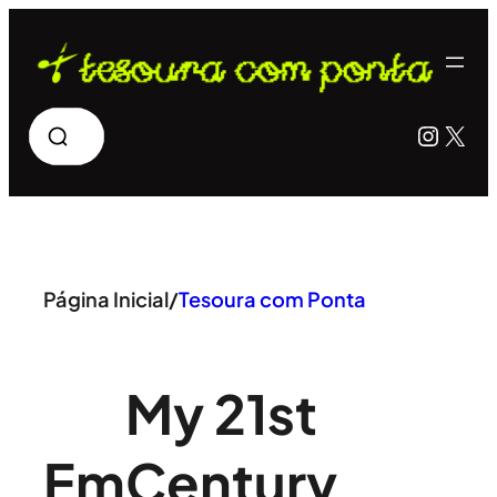
Pular
para
o
Pesquisar
Insta
X
conteúdo
Página Inicial
/
Tesoura com Ponta
My 21st
Em
Century