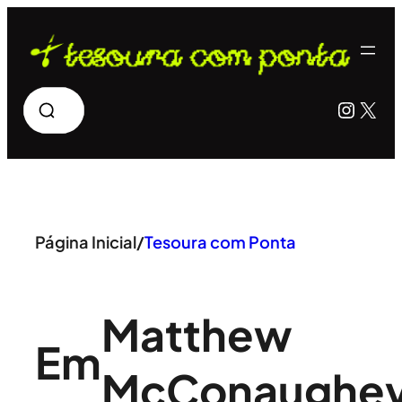
Pular
para
o
Pesquisar
Insta
X
conteúdo
Página Inicial
/
Tesoura com Ponta
Matthew
Em
McConaughe