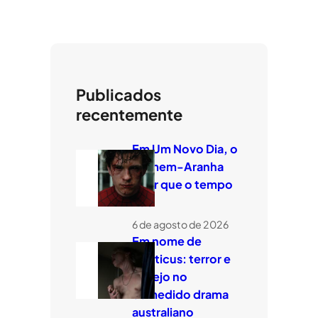
Publicados
recentemente
Em Um Novo Dia, o
Homem-Aranha
quer que o tempo
voe
6 de agosto de 2026
Em nome de
Leviticus: terror e
desejo no
comedido drama
australiano