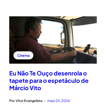
Cinema
Eu Não Te Ouço desenrola o
tapete para o espetáculo de
Márcio Vito
Por
Vitor Evangelista
maio 25, 2026
•