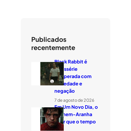
Publicados
recentemente
Black Rabbit é
minissérie
temperada com
ansiedade e
negação
7 de agosto de 2026
Em Um Novo Dia, o
Homem-Aranha
quer que o tempo
voe