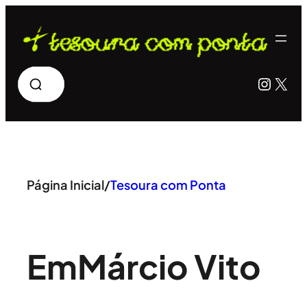
Pular
para
o
Pesquisar
Insta
X
conteúdo
Página Inicial
/
Tesoura com Ponta
Em
Márcio Vito