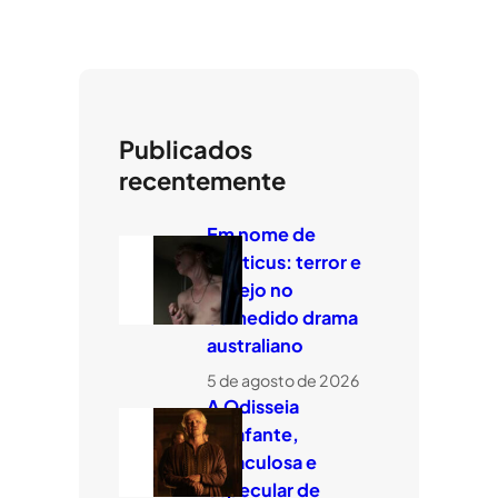
Publicados
recentemente
Em nome de
Leviticus: terror e
desejo no
comedido drama
australiano
5 de agosto de 2026
A Odisseia
estafante,
miraculosa e
especular de