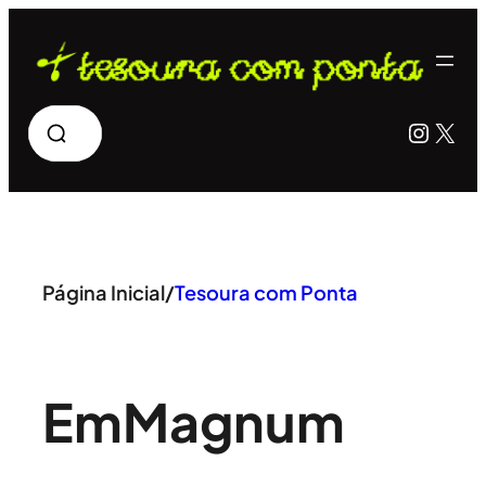
Pular
para
o
Pesquisar
Insta
X
conteúdo
Página Inicial
/
Tesoura com Ponta
Em
Magnum