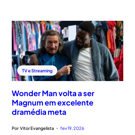
TV e Streaming
Wonder Man volta a ser
Magnum em excelente
dramédia meta
Por
Vitor Evangelista
fev 19, 2026
•