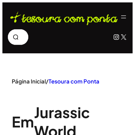
Pular
para
o
Pesquisar
Insta
X
conteúdo
Página Inicial
/
Tesoura com Ponta
Jurassic
Em
World