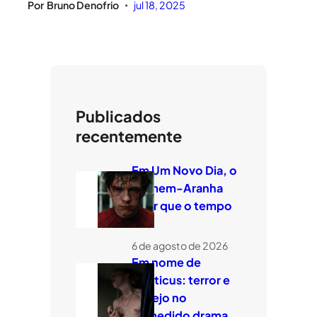
Por
Bruno Denofrio
jul 18, 2025
•
Publicados
recentemente
Em Um Novo Dia, o
Homem-Aranha
quer que o tempo
voe
6 de agosto de 2026
Em nome de
Leviticus: terror e
desejo no
comedido drama