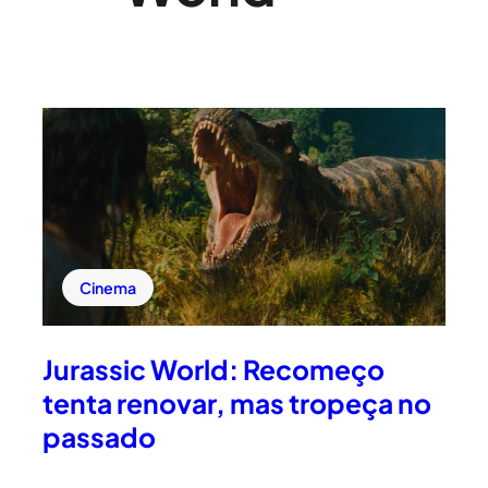
Cinema
Jurassic World: Recomeço
tenta renovar, mas tropeça no
passado