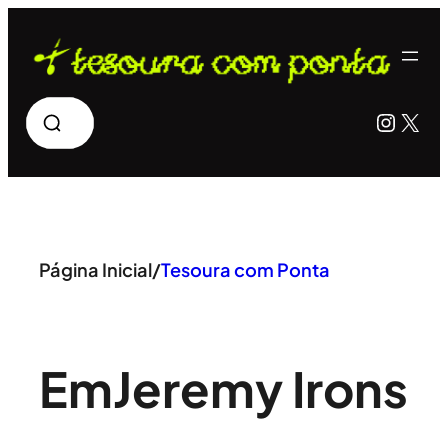
Pular
para
o
Pesquisar
Insta
X
conteúdo
Página Inicial
/
Tesoura com Ponta
Em
Jeremy Irons