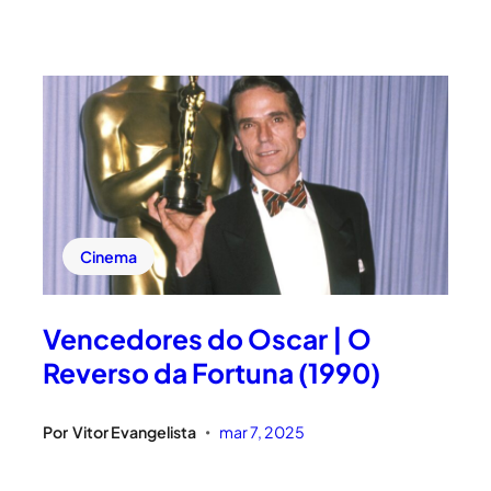
Cinema
Vencedores do Oscar | O
Reverso da Fortuna (1990)
Por
Vitor Evangelista
mar 7, 2025
•