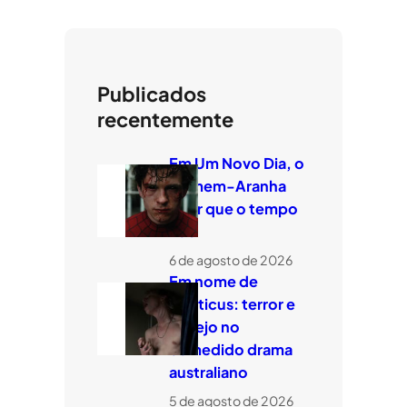
Publicados
recentemente
Em Um Novo Dia, o
Homem-Aranha
quer que o tempo
voe
6 de agosto de 2026
Em nome de
Leviticus: terror e
desejo no
comedido drama
australiano
5 de agosto de 2026