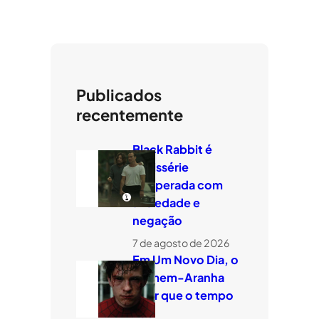
Publicados
recentemente
Black Rabbit é
minissérie
temperada com
ansiedade e
negação
7 de agosto de 2026
Em Um Novo Dia, o
Homem-Aranha
quer que o tempo
voe