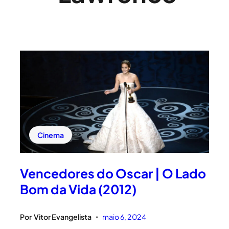
Cinema
Vencedores do Oscar | O Lado
Bom da Vida (2012)
Por
Vitor Evangelista
maio 6, 2024
•