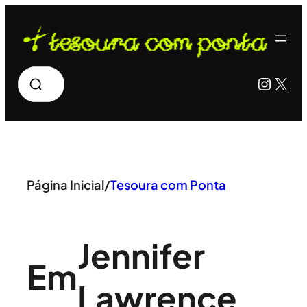
Pular
para
o
Pesquisar
Insta
X
conteúdo
Página Inicial
/
Tesoura com Ponta
Jennifer
Em
Lawrence