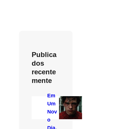
Publica
dos
recente
mente
Em
Um
Nov
o
Dia,