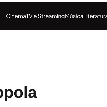
Cinema
TV e Streaming
Música
Literatur
ppola