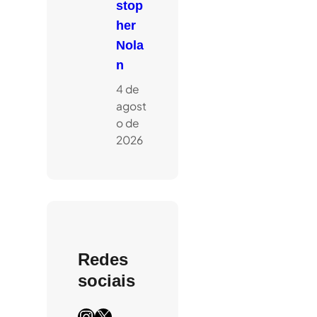
stop
her
Nola
n
4 de
agost
o de
2026
Redes
sociais
Instagram
X