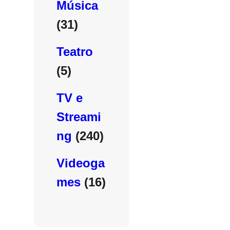
Música
(31)
Teatro
(5)
TV e
Streami
ng
(240)
Videoga
mes
(16)