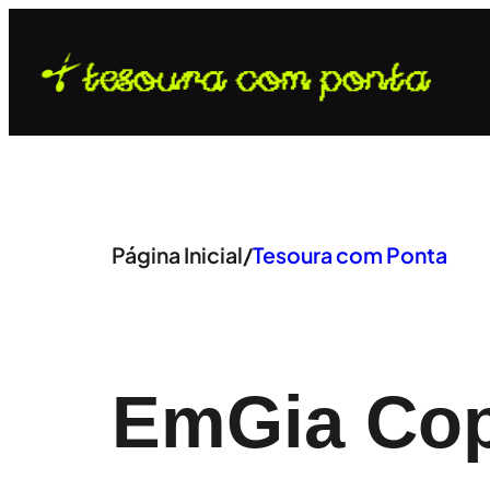
Pular
para
o
conteúdo
Página Inicial
/
Tesoura com Ponta
Em
Gia Co