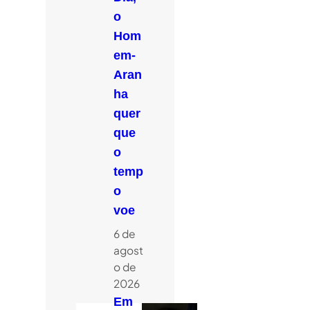
o
Hom
em-
Aran
ha
quer
que
o
temp
o
voe
6 de
agost
o de
2026
Em