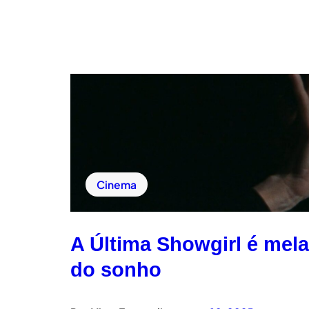
Cinema
A Última Showgirl é mela
do sonho