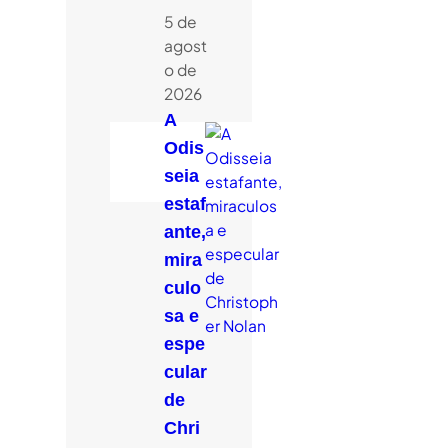
5 de
agost
o de
2026
A
Odis
seia
estaf
ante,
mira
culo
sa e
espe
cular
de
Chri