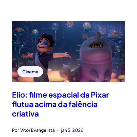
Cinema
Elio: filme espacial da Pixar
flutua acima da falência
criativa
Por
Vitor Evangelista
jan 5, 2026
•