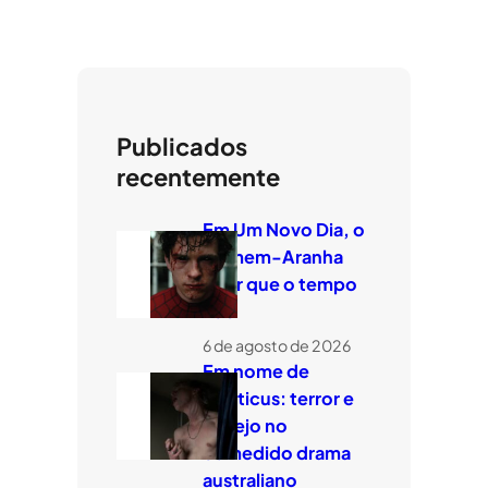
Publicados
recentemente
Em Um Novo Dia, o
Homem-Aranha
quer que o tempo
voe
6 de agosto de 2026
Em nome de
Leviticus: terror e
desejo no
comedido drama
australiano