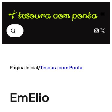
Pular
para
o
Pesquisar
Insta
X
conteúdo
Página Inicial
/
Tesoura com Ponta
Em
Elio