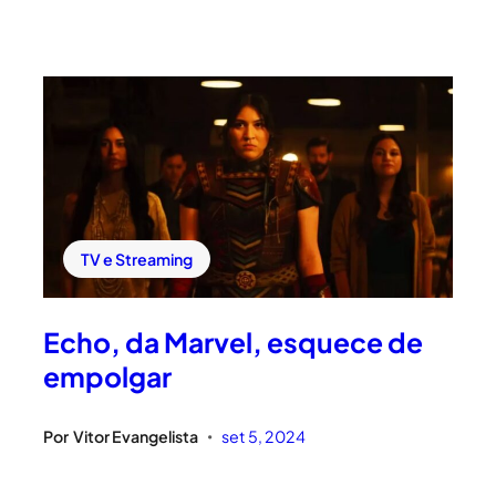
TV e Streaming
Echo, da Marvel, esquece de
empolgar
Por
Vitor Evangelista
set 5, 2024
•