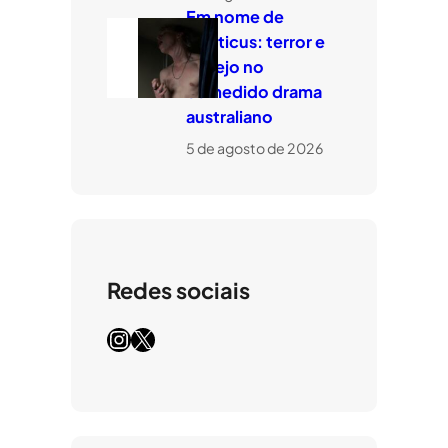
Em nome de
Leviticus: terror e
desejo no
comedido drama
australiano
5 de agosto de 2026
Redes sociais
Instagram
X