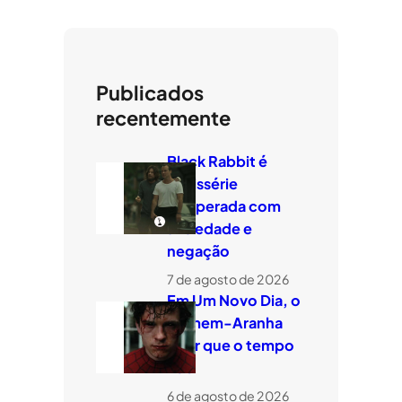
Publicados
recentemente
Black Rabbit é
minissérie
temperada com
ansiedade e
negação
7 de agosto de 2026
Em Um Novo Dia, o
Homem-Aranha
quer que o tempo
voe
6 de agosto de 2026