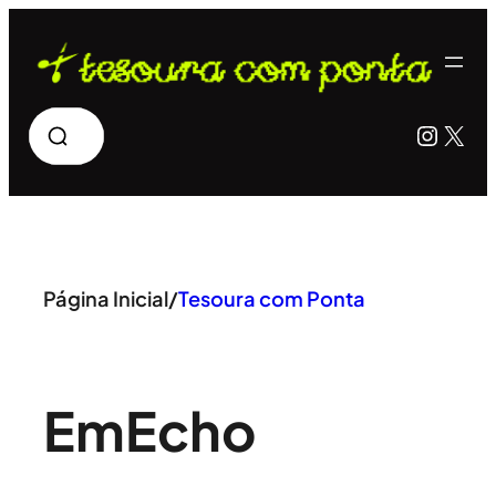
Pular
para
o
Pesquisar
Insta
X
conteúdo
Página Inicial
/
Tesoura com Ponta
Em
Echo