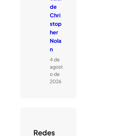
de
Chri
stop
her
Nola
n
4 de
agost
o de
2026
Redes