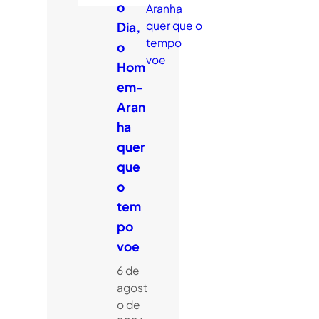
o
Dia,
o
Hom
em-
Aran
ha
quer
que
o
tem
po
voe
6 de
agost
o de