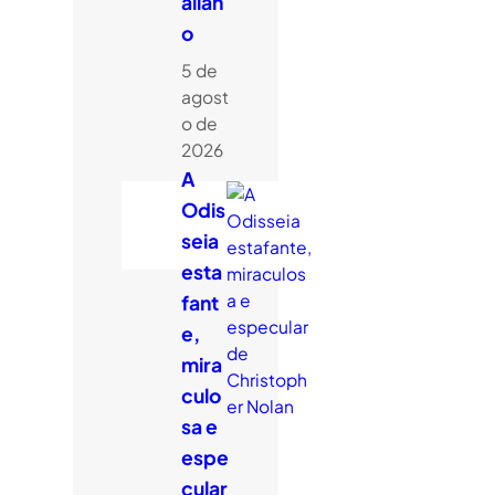
alian
o
5 de
agost
o de
2026
A
Odis
seia
esta
fant
e,
mira
culo
sa e
espe
cular