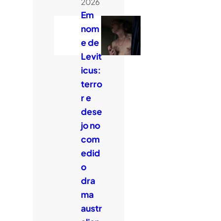
2026
Em
nom
e de
Levit
icus:
terro
r e
dese
jo no
com
edid
o
dra
ma
austr