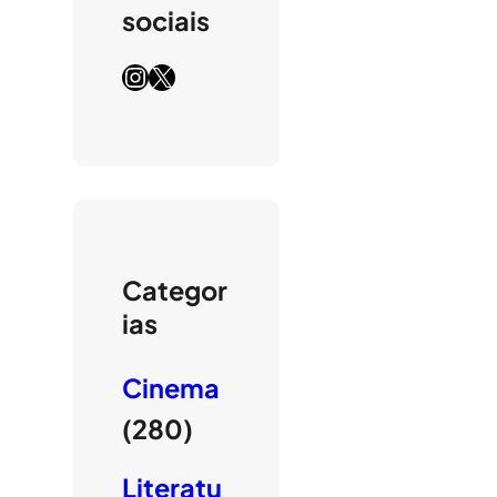
sociais
Instagram
X
Categor
ias
Cinema
(280)
Literatu