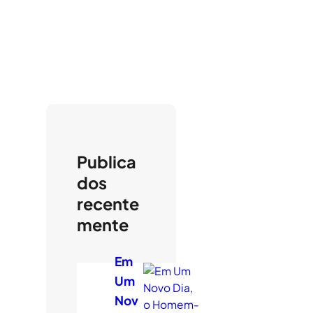
Publica
dos
recente
mente
Em
Um
Nov