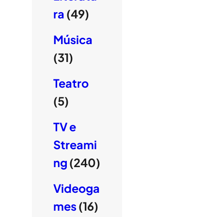
ra
(49)
Música
(31)
Teatro
(5)
TV e
Streami
ng
(240)
Videoga
mes
(16)