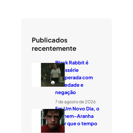
Publicados
recentemente
Black Rabbit é
minissérie
temperada com
ansiedade e
negação
7 de agosto de 2026
Em Um Novo Dia, o
Homem-Aranha
quer que o tempo
voe