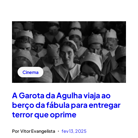
Cinema
A Garota da Agulha viaja ao
berço da fábula para entregar
terror que oprime
Por
Vitor Evangelista
fev 13, 2025
•