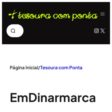
Pular
para
o
Pesquisar
Insta
X
conteúdo
Página Inicial
/
Tesoura com Ponta
Em
Dinarmarca